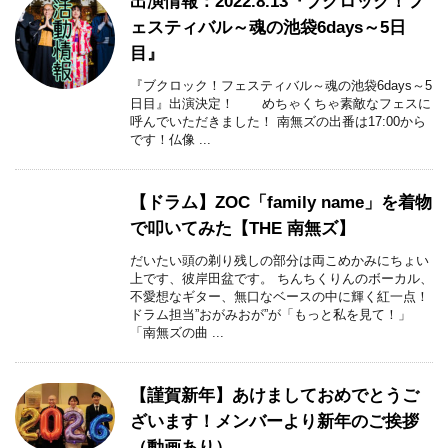
出演情報：2022.8.13『ブクロック！フ
ェスティバル～魂の池袋6days～5日
目』
『ブクロック！フェスティバル～魂の池袋6days～5
日目』出演決定！ めちゃくちゃ素敵なフェスに
呼んでいただきました！ 南無ズの出番は17:00から
です！仏像 ...
【ドラム】ZOC「family name」を着物
で叩いてみた【THE 南無ズ】
だいたい頭の剃り残しの部分は両こめかみにちょい
上です、彼岸田盆です。 ちんちくりんのボーカル、
不愛想なギター、無口なベースの中に輝く紅一点！
ドラム担当”おがみおが”が「もっと私を見て！」
「南無ズの曲 ...
【謹賀新年】あけましておめでとうご
ざいます！メンバーより新年のご挨拶
（動画あり）