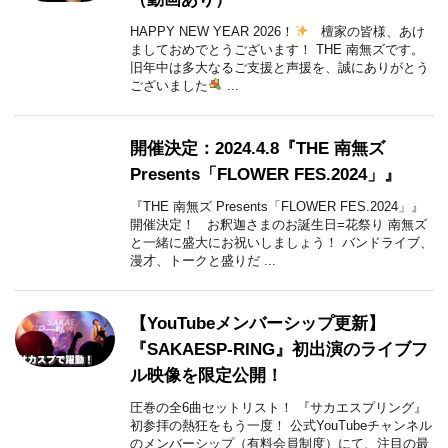
HAPPY NEW YEAR 2026！
檀家の皆様、あけ
ましておめでとうございます！ THE 南無ズです。
旧年中は多大なるご支援と声援を、誠にありがとう
ございました
...
開催決定：2024.4.8『THE 南無ズ
Presents「FLOWER FES.2024」』
『THE 南無ズ Presents「FLOWER FES.2024」』
開催決定！ お釈迦さまのお誕生日=花祭り 南無ズ
と一緒に盛大にお祝いしましょう！ バンドライブ、
漫才、トークと盛りだ ...
【YouTubeメンバーシップ更新】
『SAKAESP-RING』初出演のライブフ
ル映像を限定公開！
圧巻の全6曲セットリスト！ 『サカエスプリング』
初参拝の熱狂をもう一度！ 公式YouTubeチャンネル
のメンバーシップ（有料会員制度）にて、注目の最