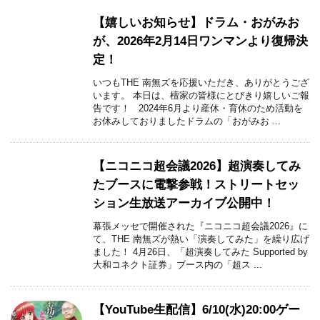
【嬉しいお知らせ】ドラム・おがみお
が、2026年2月14日ワンマンより復帰決
定！
いつもTHE 南無ズを応援いただき、ありがとうござ
います。 本日は、檀家の皆様にとびきり嬉しいご報
告です！ 2024年6月より産休・育休のため活動を
お休みしておりましたドラムの「おがみお ...
【ニコニコ超会議2026】超演奏してみ
たブースに電撃参戦！ストリートセッ
ション生放送アーカイブ公開中！
幕張メッセで開催された『ニコニコ超会議2026』に
て、THE 南無ズが熱い「演奏してみた」を繰り広げ
ました！ 4月26日、「超演奏してみた Supported by
大和コネクト証券」ブース内の「超ス ...
【YouTube生配信】6/10(水)20:00ゲー