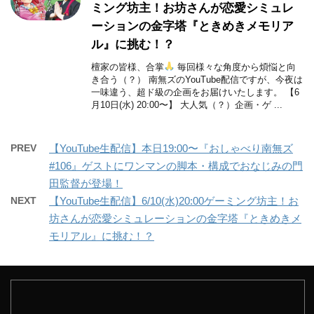
ミング坊主！お坊さんが恋愛シミュレ
ーションの金字塔『ときめきメモリア
ル』に挑む！？
檀家の皆様、合掌
毎回様々な角度から煩悩と向
き合う（？） 南無ズのYouTube配信ですが、今夜は
一味違う、超ド級の企画をお届けいたします。 【6
月10日(水) 20:00〜】 大人気（？）企画・ゲ ...
PREV
【YouTube生配信】本日19:00〜『おしゃべり南無ズ
#106』ゲストにワンマンの脚本・構成でおなじみの門
田監督が登場！
NEXT
【YouTube生配信】6/10(水)20:00ゲーミング坊主！お
坊さんが恋愛シミュレーションの金字塔『ときめきメ
モリアル』に挑む！？