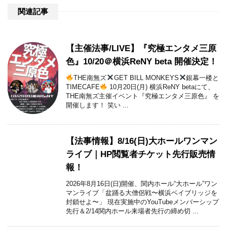
関連記事
【主催法事/LIVE】『究極エンタメ三原
色』10/20＠横浜ReNY beta 開催決定！
THE南無ズ
GET BILL MONKEYS
銀幕一楼と
TIMECAFE
10月20日(月) 横浜ReNY betaにて、
THE南無ズ主催イベント『究極エンタメ三原色』 を
開催します！ 笑い ...
【法事情報】8/16(日)大ホールワンマン
ライブ｜HP閲覧者チケット先行販売情
報！
2026年8月16日(日)開催、関内ホール“大ホール”ワン
マンライブ「盆踊る大僧侶戦〜横浜ベイブリッジを
封鎖せよ〜」 現在実施中のYouTubeメンバーシップ
先行＆2/14関内ホール来場者先行の締め切 ...