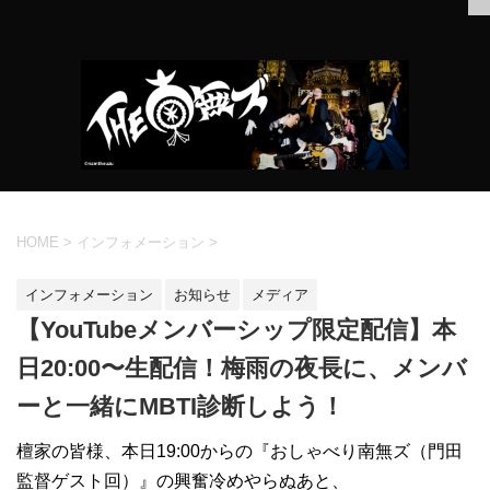
HOME
>
インフォメーション
>
インフォメーション
お知らせ
メディア
【YouTubeメンバーシップ限定配信】本
日20:00〜生配信！梅雨の夜長に、メンバ
ーと一緒にMBTI診断しよう！
檀家の皆様、本日19:00からの『おしゃべり南無ズ（門田
監督ゲスト回）』の興奮冷めやらぬあと、