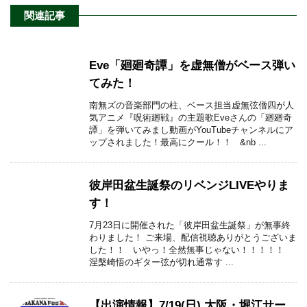
関連記事
Eve「廻廻奇譚」を虚無僧がベース弾い
てみた！
南無ズの音楽部門の柱、ベース担当虚無弦僧四が人
気アニメ『呪術廻戦』の主題歌Eveさんの「廻廻奇
譚」を弾いてみまし動画がYouTubeチャンネルにア
ップされました！最高にクール！！ &nb ...
彼岸田盆生誕祭のリベンジLIVEやりま
す！
7月23日に開催された「彼岸田盆生誕祭」が無事終
わりました！ ご来場、配信視聴ありがとうございま
した！！ いやっ！全然無事じゃない！！！！！
涅槃崎悟のギター弦が切れ通常す ...
【出演情報】7/19(日) 大阪・堀江サー