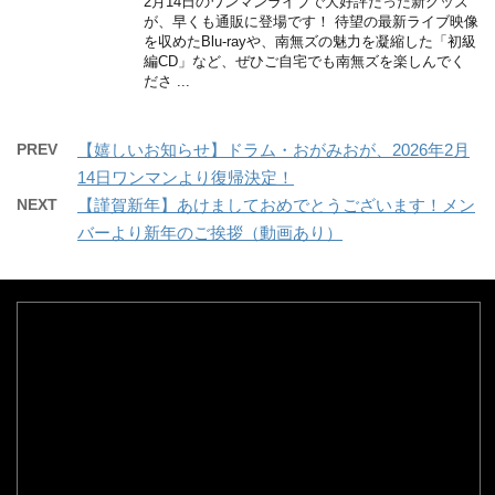
2月14日のワンマンライブで大好評だった新グッズ
が、早くも通販に登場です！ 待望の最新ライブ映像
を収めたBlu-rayや、南無ズの魅力を凝縮した「初級
編CD」など、ぜひご自宅でも南無ズを楽しんでく
ださ ...
PREV
【嬉しいお知らせ】ドラム・おがみおが、2026年2月
14日ワンマンより復帰決定！
NEXT
【謹賀新年】あけましておめでとうございます！メン
バーより新年のご挨拶（動画あり）