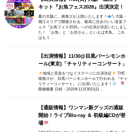
キット『お魚フェス2026』出演決定！
夏の大阪に、南無ズが上陸いたします！
³₃ 大阪・
堀江エリアで開催される、最高に活きのいい音楽フ
ェス『お魚フェス2026』への出演が決定いたしまし
た！ 「お魚」と「お坊さん」といえば木魚。 これ
はもう ...
【出演情報】11/30@目黒パーシモンホ
ール(東京)「チャリティーコンサート」
地域と音楽をつなぐステージに出演決定
THE
南無ズが、目黒パーシモンホールで行われる 『チャ
リティーコンサート』 に出演いたします！
開催概要 日程：2025年11月30日(日 ...
【通販情報】ワンマン新グッズの通販
開始！ライブBlu-ray ＆ 初級編CDが登
場