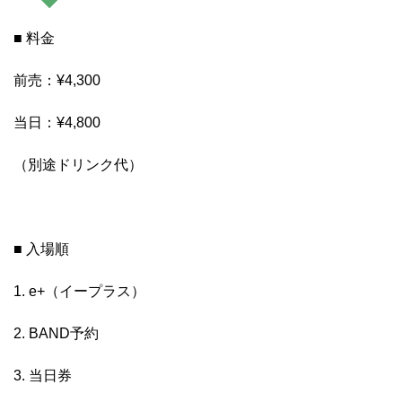
■ 料金
前売：¥4,300
当日：¥4,800
（別途ドリンク代）
■ 入場順
1. e+（イープラス）
2. BAND予約
3. 当日券