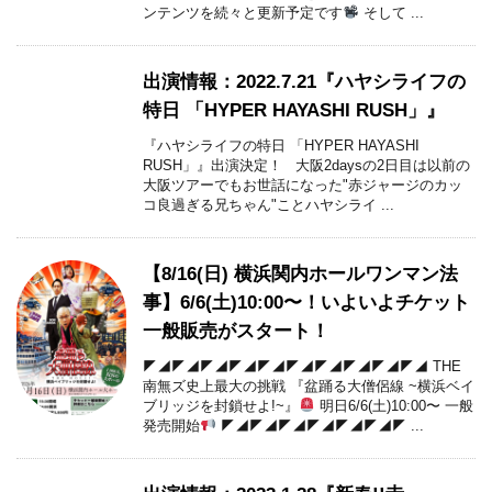
ンテンツを続々と更新予定です
そして ...
出演情報：2022.7.21『ハヤシライフの
特日 「HYPER HAYASHI RUSH」』
『ハヤシライフの特日 「HYPER HAYASHI
RUSH」』出演決定！ 大阪2daysの2日目は以前の
大阪ツアーでもお世話になった"赤ジャージのカッ
コ良過ぎる兄ちゃん"ことハヤシライ ...
【8/16(日) 横浜関内ホールワンマン法
事】6/6(土)10:00〜！いよいよチケット
一般販売がスタート！
◤◢◤◢◤◢◤◢◤◢◤◢◤◢◤◢◤◢◤◢ THE
南無ズ史上最大の挑戦 『盆踊る大僧侶線 ~横浜ベイ
ブリッジを封鎖せよ!~』
明日6/6(土)10:00〜 一般
発売開始
◤◢◤◢◤◢◤◢◤◢◤◢◤ ...