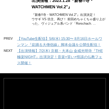
出演情報：2023.1.28『新春!!寺・
WATCHMEN Vol.2"』
『新春!!寺・WATCHMEN Vol.2"』出演決定！
ウサギ VS 坊主、再び！ 前回めちゃくちゃ盛り上が
った、ヴィジュアル系バンド「Rorschach. ...
PREV
【YouTube生配信】5/6(水) 15:30〜 8月16日ホールワ
ンマン『盆踊る大僧侶線』脚本会議を公開生配信！
NEXT
【出演情報】7/2(木) 京都・大本山 金戒光明寺『THE
極楽NIGHT』出演決定！音楽×笑い×怪談の仏教フェ
ス開催！