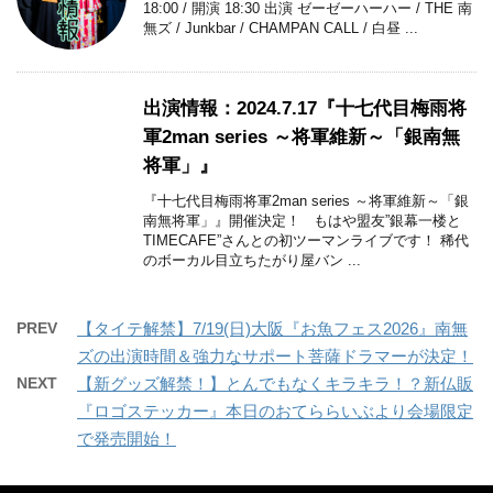
18:00 / 開演 18:30 出演 ゼーゼーハーハー / THE 南
無ズ / Junkbar / CHAMPAN CALL / 白昼 ...
出演情報：2024.7.17『十七代目梅雨将
軍2man series ～将軍維新～「銀南無
将軍」』
『十七代目梅雨将軍2man series ～将軍維新～「銀
南無将軍」』開催決定！ もはや盟友”銀幕一楼と
TIMECAFE”さんとの初ツーマンライブです！ 稀代
のボーカル目立ちたがり屋バン ...
PREV
【タイテ解禁】7/19(日)大阪『お魚フェス2026』南無
ズの出演時間＆強力なサポート菩薩ドラマーが決定！
NEXT
【新グッズ解禁！】とんでもなくキラキラ！？新仏販
『ロゴステッカー』本日のおてららいぶより会場限定
で発売開始！