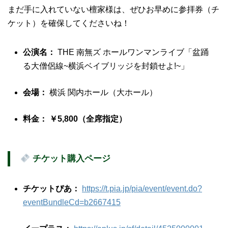
まだ手に入れていない檀家様は、ぜひお早めに参拝券（チ
ケット）を確保してくださいね！
公演名：
THE 南無ズ ホールワンマンライブ「盆踊
る大僧侶線~横浜ベイブリッジを封鎖せよ!~」
会場：
横浜 関内ホール（大ホール）
料金：
￥5,800（全席指定）
チケット購入ページ
チケットぴあ：
https://t.pia.jp/pia/event/event.do?
eventBundleCd=b2667415