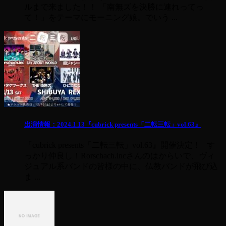
ルまで来ました！！ 「南無ズを決勝に連れってっ
て！」をテーマにモーニング娘。でいう ...
出演情報：2024.1.13『cubrick presents「二転三転」vol.63』
『cubrick presents「二転三転」vol.63』開催決定！ す
っかり仲良し！Rorschach.incさんのはからいで、ヴィ
ジュアル系バンドの皆様の中に、仏教バンドが飛び込
ま ...