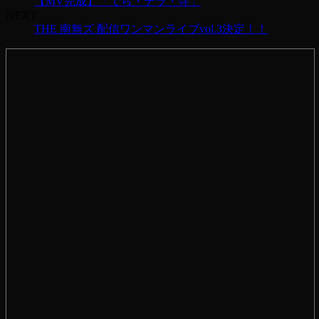
【MV完成】「てら・テラ・寺」
NEXT
THE 南無ズ 配信ワンマンライブvol.3決定！！