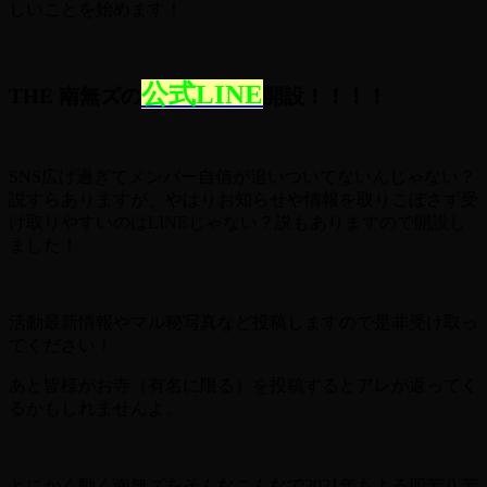
しいことを始めます！
公式LINE
THE 南無ズの
開設
！！！！
SNS広げ過ぎてメンバー自信が追いついてないんじゃない？
説すらありますが、やはりお知らせや情報を取りこぼさず受
け取りやすいのはLINEじゃない？説もありますので開設し
ました！
活動最新情報やマル秘写真など投稿しますので是非受け取っ
てください！
あと皆様がお寺（有名に限る）を投稿するとアレが返ってく
るかもしれませんよ。
とにかく動く南無ズをそんなこんなで2021年もよろ四苦八苦