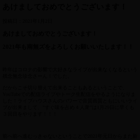
あけましておめでとうございます！
投稿日：
2021年1月2日
あけましておめでとうございます！
2021年も南無ズをよろしくお願いいたします！！
昨年はコロナの影響で大好きなライブが出来なくなるという
残念無念珍念さーん！でした。
だからこそ切り替えて出来ることもあるということで、
YouTubeでの配信ライブやトーク生配信をやるようになりま
した！ライブハウスさんのパワーで音質画質ともにいいライ
ブが出来まして、”すぐ味を占め４人衆”は1月29日に早くも
３回目をやります！！！
前へ前へ進むっきゃないということで2021年元日からまた新