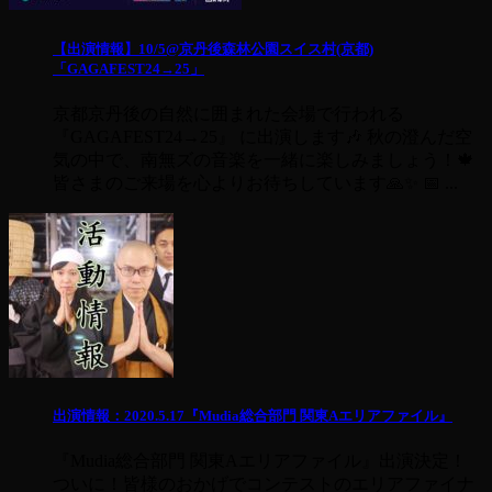
【出演情報】10/5@京丹後森林公園スイス村(京都)
「GAGAFEST24→25」
京都京丹後の自然に囲まれた会場で行われる
『GAGAFEST24→25』 に出演します🎶 秋の澄んだ空
気の中で、南無ズの音楽を一緒に楽しみましょう！🍁
皆さまのご来場を心よりお待ちしています🙏✨ 📅 ...
出演情報：2020.5.17『Mudia総合部門 関東Aエリアファイル』
『Mudia総合部門 関東Aエリアファイル』出演決定！
ついに！皆様のおかげでコンテストのエリアファイナ