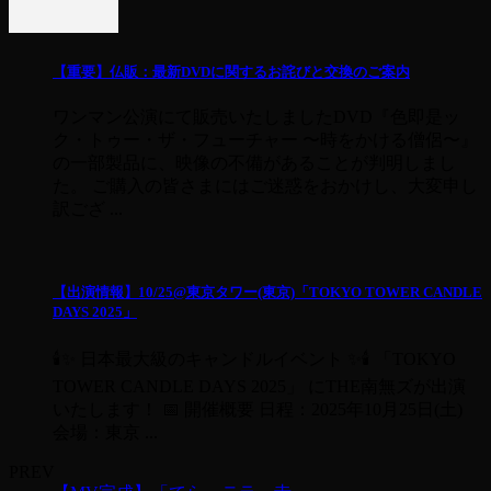
【重要】仏販：最新DVDに関するお詫びと交換のご案内
ワンマン公演にて販売いたしましたDVD『色即是ッ
ク・トゥー・ザ・フューチャー 〜時をかける僧侶〜』
の一部製品に、映像の不備があることが判明しまし
た。 ご購入の皆さまにはご迷惑をおかけし、大変申し
訳ござ ...
【出演情報】10/25@東京タワー(東京)「TOKYO TOWER CANDLE
DAYS 2025」
🕯✨ 日本最大級のキャンドルイベント ✨🕯 「TOKYO
TOWER CANDLE DAYS 2025」 にTHE南無ズが出演
いたします！ 📅 開催概要 日程：2025年10月25日(土)
会場：東京 ...
PREV