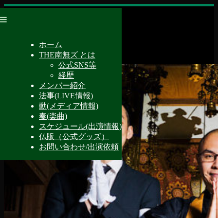
ホーム
THE南無ズ とは
公式SNS等
経歴
メンバー紹介
法事(LIVE情報)
動(メディア情報)
奏(楽曲)
スケジュール(出演情報)
仏販（公式グッズ）
お問い合わせ/出演依頼