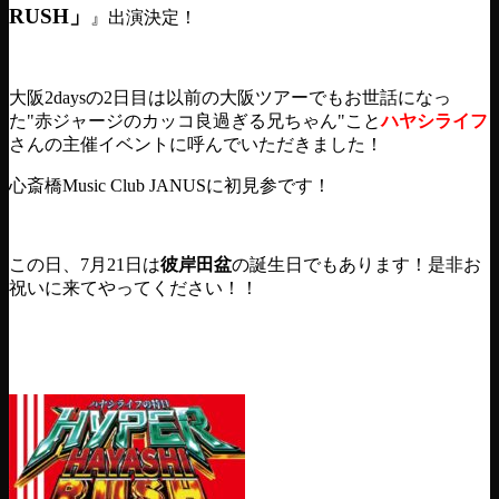
RUSH」
』出演決定！
大阪2daysの2日目は以前の大阪ツアーでもお世話になっ
た"赤ジャージのカッコ良過ぎる兄ちゃん"こと
ハヤシライフ
さんの主催イベントに呼んでいただきました！
心斎橋Music Club JANUSに初見参です！
この日、7月21日は
彼岸田盆
の誕生日でもあります！是非お
祝いに来てやってください！！