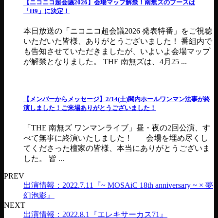
【ニコニコ超会議2026】会場マップ解禁！南無ズのブースは
「H9」に決定！
本日放送の「ニコニコ超会議2026 発表特番」をご視聴
いただいた皆様、ありがとうございました！ 番組内で
も告知させていただきましたが、いよいよ会場マップ
が解禁となりました。 THE 南無ズは、4月25 ...
【メンバーからメッセージ】2/14(土)関内ホールワンマン法事が終
演しました！ご来場ありがとうございました！
「THE 南無ズ ワンマンライブ」昼・夜の2回公演、す
べて無事に終演いたしました！ 会場を埋め尽くし
てくださった檀家の皆様、本当にありがとうございま
した。 皆 ...
PREV
出演情報：2022.7.11『~ MOSAiC 18th anniversary ~ × 夢
幻泡影』
NEXT
出演情報：2022.8.1『エレキサーカス71』