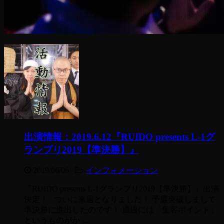
出演情報：2019.6.12『RUIDO presents L-1グ
ランプリ2019【準決勝】』
2019/06/06
-
インフォメーション
『RUIDO presents L-1グランプリ2019【準決勝】』出演
決定！ ついに来週となりました！ 予選突破しまして
準決勝に進出したのです！ 通過には「集客ポイント」
というものがか ...