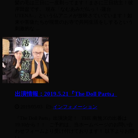
髪の毛は三日に一度剃ってます！まさに三日坊主！彼
岸田盆です。 現在「なむあみだ仏っ！-蓮台
UTENA-」という仏アニメが放映さていています！如
来や菩薩たちが現世のお寺で共同生活をしするという
刺激的な ...
出演情報：2019.5.21『The Doll Parts』
2019/05/03
-
インフォメーション
『The Doll Parts』出演決定！ THE 南無ズの出番は
19:10から！！ ご予約は、当ホームページのお問い合
わせフォームより受け付けております！ 以下よりお問
い ...