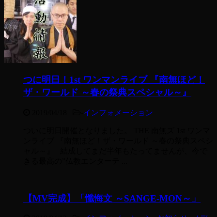
つに明日！1st ワンマンライブ 『南無ほど！
ザ・ワールド ～春の祭典スペシャル～』
2019/04/18
-
インフォメーション
ついに明日開催となりました。 THE 南無ズ 1st ワンマ
ンライブ 『南無ほど！ザ・ワールド ～春の祭典スペシ
ャル～』 結成してまだ半年もたってませんが、今で
きる最高の”仏教エンターテ ...
【MV完成】「懺悔文 ～SANGE-MON～」