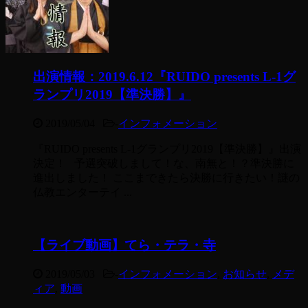
出演情報：2019.6.12『RUIDO presents L-1グ
ランプリ2019【準決勝】』
2019/05/04
-
インフォメーション
『RUIDO presents L-1グランプリ2019【準決勝】』出演
決定！ 予選突破しまして！な、南無と！？準決勝に
進出しました！ ここまできたら決勝に行きたい！謎の
仏教エンターテイ ...
【ライブ動画】てら・テラ・寺
2019/05/03
-
インフォメーション
,
お知らせ
,
メデ
ィア
,
動画