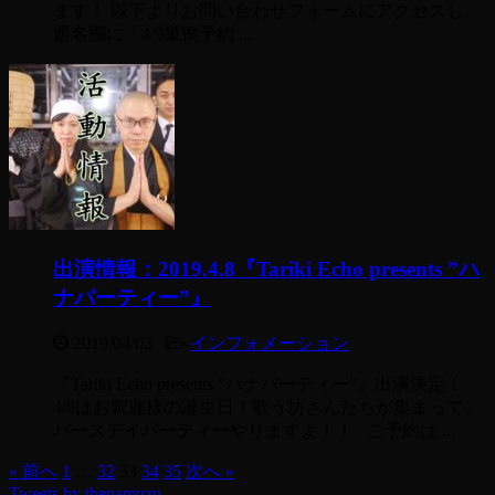
ます！ 以下よりお問い合わせフォームにアクセスし、
題名欄に「4/9巣鴨予約 ...
出演情報：2019.4.8『Tariki Echo presents ”ハ
ナパーティー”』
2019/04/03
-
インフォメーション
『Tariki Echo presents ”ハナパーティー”』出演決定！
4/8はお釈迦様の誕生日！歌う坊さんたちが集まって、
バースデイパーティーやりますよ！！ ご予約は ...
« 前へ
1
…
32
33
34
35
次へ »
Tweets by thenamuzu