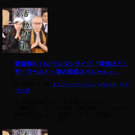
満員御礼！1st ワンマンライブ 『南無ほど！
ザ・ワールド ～春の祭典スペシャル～』
2019/04/25
-
インフォメーション
,
お知らせ
,
ライ
ブ/法事
4/19に行われました THE 南無ズ 1st ワンマンライブ
『南無ほど！ザ・ワールド ～春の祭典スペシャル～』
無事終演しました！会場いっぱいのご来場ありがとう
ございました！ やりた ...