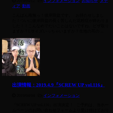
2019/04/12
-
インフォメーション
,
お知らせ
,
メデ
ィア
,
動画
こんばん南無っ！彼岸田盆です。 お待たせしまし
た！ついに彼岸田盆の長く苦しんだ花粉症が終わりま
した！！こんなめでたいことはないですね。ピザ取り
ますか？Lサイズいっちゃいますか？生地の耳の ...
出演情報：2019.4.9『SCREW UP vol.116』
2019/04/04
-
インフォメーション
『SCREW UP vol.116』出演決定！ ご予約は、当ホー
ムページのお問い合わせフォームより受け付けており