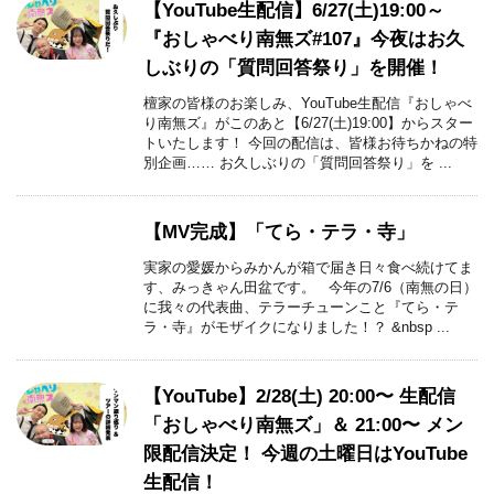
【YouTube生配信】6/27(土)19:00～
『おしゃべり南無ズ#107』今夜はお久
しぶりの「質問回答祭り」を開催！
檀家の皆様のお楽しみ、YouTube生配信『おしゃべ
り南無ズ』がこのあと【6/27(土)19:00】からスター
トいたします！ 今回の配信は、皆様お待ちかねの特
別企画…… お久しぶりの「質問回答祭り」を ...
【MV完成】「てら・テラ・寺」
実家の愛媛からみかんが箱で届き日々食べ続けてま
す、みっきゃん田盆です。 今年の7/6（南無の日）
に我々の代表曲、テラーチューンこと『てら・テ
ラ・寺』がモザイクになりました！？ &nbsp ...
【YouTube】2/28(土) 20:00〜 生配信
「おしゃべり南無ズ」＆ 21:00〜 メン
限配信決定！ 今週の土曜日はYouTube
生配信！