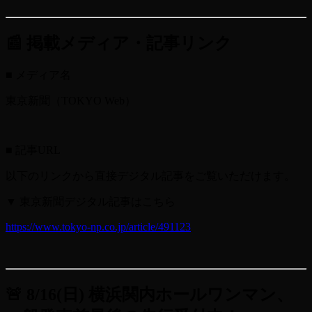
📰 掲載メディア・記事リンク
■ メディア名
東京新聞（TOKYO Web）
■ 記事URL
以下のリンクから直接デジタル記事をご覧いただけます。
▼ 東京新聞デジタル記事はこちら
https://www.tokyo-np.co.jp/article/491123
🚨 8/16(日) 横浜関内ホールワンマン、