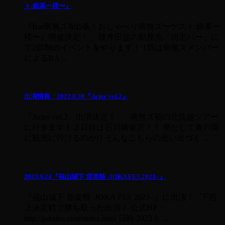
ト:銀幕一楼〜』
『Bar南無ズ&出張！おしゃべり南無ズ〜ゲスト:銀幕一
楼〜』開催決定！ 彼岸田盆の勤務先「坊主バー」に
て2部制のイベントをやります！ 1部は南無ズメンバー
によるBA ...
出演情報：2022.8.30『Acter vol.2』
『Acter vol.2』出演決定！ 南無ズ初の北信越ツアー
に行きます！２日目は石川県金沢！！ 果たして兼六園
に観光に行けるのか!? そんなこちらの思い出づく ...
2023.9.23『福山城下 音楽祭 -JOKA FES 2023- 』
『福山城下 音楽祭 -JOKA FES 2023- 』に出演！ 下剋
上決定戦で勝ち取った出演！ 公式HP：
http://jokafes.com/index.html 日時 2023.9. ...