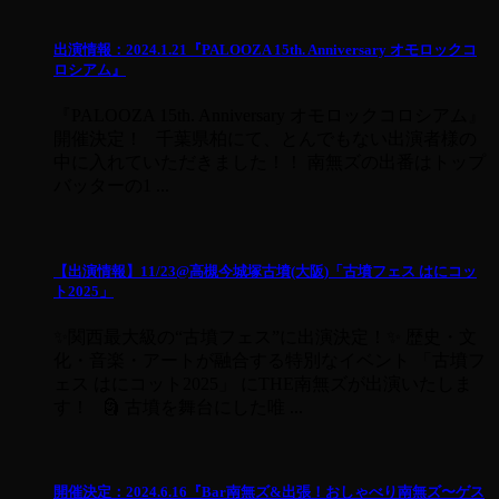
出演情報：2024.1.21『PALOOZA 15th. Anniversary オモロックコ
ロシアム』
『PALOOZA 15th. Anniversary オモロックコロシアム』
開催決定！ 千葉県柏にて、とんでもない出演者様の
中に入れていただきました！！ 南無ズの出番はトップ
バッターの1 ...
【出演情報】11/23@高槻今城塚古墳(大阪)「古墳フェス はにコッ
ト2025」
✨関西最大級の“古墳フェス”に出演決定！✨ 歴史・文
化・音楽・アートが融合する特別なイベント 「古墳フ
ェス はにコット2025」 にTHE南無ズが出演いたしま
す！ 🗿 古墳を舞台にした唯 ...
開催決定：2024.6.16『Bar南無ズ&出張！おしゃべり南無ズ〜ゲス