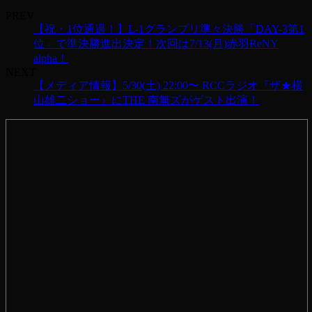
PREV
【祝・1位通過！】L-1グランプリ準々決勝「DAY-3第1
位」で準決勝進出決定！次回は7/13(月)赤羽ReNY
alpha！
NEXT
【メディア情報】5/30(土) 22:00〜 RCCラジオ『ザ★横
山雄二ショー』にTHE 南無ズがゲスト出演！