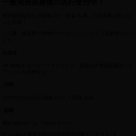
一般発売前最後の先行受付中！
東京新聞を読んで南無ズの「音楽×仏教」の世界観が気にな
った皆様！
この夏、過去最大規模のホールワンマンライブを開催いたし
ます！
公演名
HE 南無ズ ホールワンマンライブ「盆踊る大僧侶線横浜ベイ
ブリッジを封鎖せよ!」
日時
2026年8月16日(日) 開場 15:30 ／ 開演 16:00
会場
横浜 関内ホール（1000人キャパ！）
〒231-0013 神奈川県横浜市中区住吉町４丁目４２−１