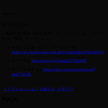
チケット
現在先着販売中！
一般発売前“最後”の先行販売となりますので、良いお席はお
早めに確保してください！
チケットぴあ
（4次プリセール受付中！）
https://t.pia.jp/pia/event/event.do?eventBundleCd=b2667415
イープラス
https://eplus.jp/sf/detail/4525000001
ローソンチケット
https://l-tike.com/concert/mevent/?
mid=783240
-
インフォメーション
,
お知らせ
,
メディア
関連記事