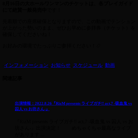
8月16日の大ホールワンマンのチケットは、各プレイガイド
にて絶賛一般発売中
です！
先着順での座席確保となりますので、この動画でテンション
が上がった勢いのまま、ぜひお早めに参拝券（チケット）を
確保してくださいね！
お好みの環境でたっぷりご参拝ください！📿
-
インフォメーション
,
お知らせ
,
スケジュール
,
動画
関連記事
出演情報：2022.8.26『RizM presents ライブガチ!! act,7 -吸血鬼 vs
囚人 vs お坊さん-』
『RizM presents ライブガチ!! act,7 -吸血鬼 vs 囚人 vs お
坊さん-』出演決定！ めちゃくちゃ最高なライブ
があります ...