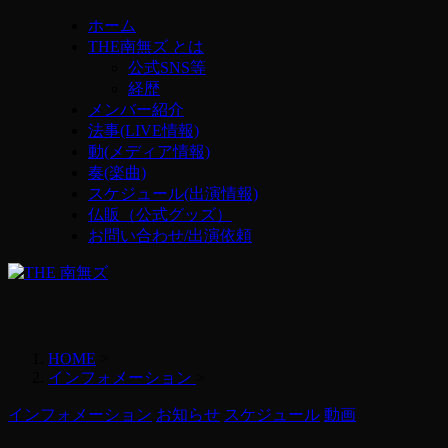
ホーム
THE南無ズ とは
公式SNS等
経歴
メンバー紹介
法事(LIVE情報)
動(メディア情報)
奏(楽曲)
スケジュール(出演情報)
仏販（公式グッズ）
お問い合わせ/出演依頼
HOME
>
インフォメーション
>
インフォメーション
お知らせ
スケジュール
動画