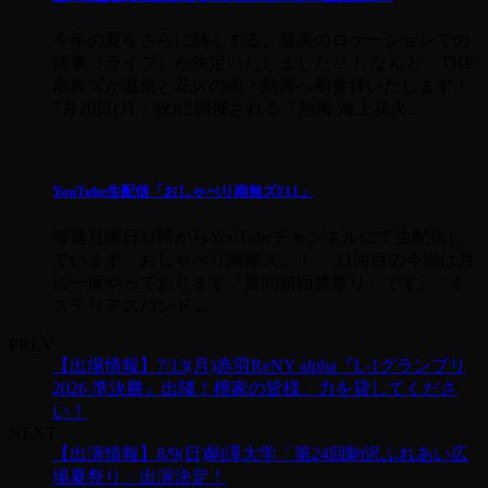
今年の夏をさらに熱くする、最高のロケーションでの
法事（ライブ）が決定いたしました📿！ なんと、THE
南無ズが温泉と花火の街・熱海へ初参拝いたします！
7月20日(月・祝)に開催される『熱海 海上花火 ...
YouTube生配信「おしゃべり南無ズ#11」
毎週月曜日21時からYouTubeチャンネルにて生配信し
ています「おしゃべり南無ズ」！ 11回目の今回は月
に一度やっております『質問箱回答祭り』です。 ”ミ
ステリアスバンド ...
PREV
【出場情報】7/13(月)赤羽ReNY alpha『L-1グランプリ
2026 準決勝』出陣！檀家の皆様、力を貸してくださ
い！
NEXT
【出演情報】8/9(日)駒澤大学「第24回駒沢ふれあい広
場夏祭り」出演決定！