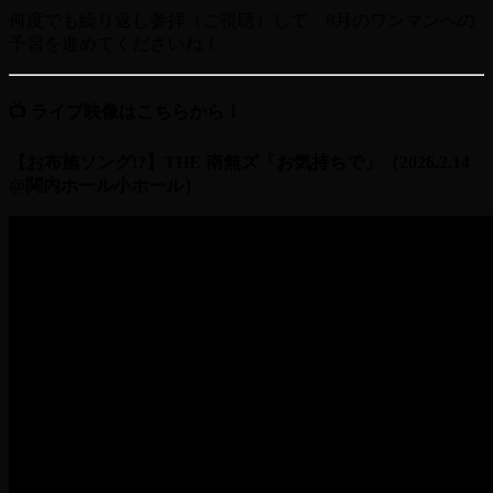
何度でも繰り返し参拝（ご視聴）して、8月のワンマンへの
予習を進めてくださいね！
📺 ライブ映像はこちらから！
【お布施ソング!?】THE 南無ズ「お気持ちで」（2026.2.14
@関内ホール小ホール）