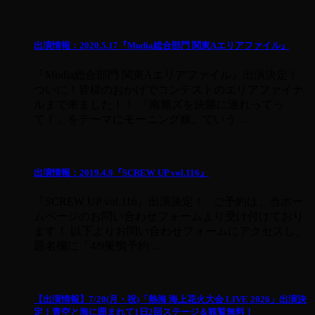
出演情報：2020.5.17『Mudia総合部門 関東Aエリアファイル』
『Mudia総合部門 関東Aエリアファイル』出演決定！
ついに！皆様のおかげでコンテストのエリアファイナ
ルまで来ました！！ 「南無ズを決勝に連れってっ
て！」をテーマにモーニング娘。でいう ...
出演情報：2019.4.9『SCREW UP vol.116』
『SCREW UP vol.116』出演決定！ ご予約は、当ホー
ムページのお問い合わせフォームより受け付けており
ます！ 以下よりお問い合わせフォームにアクセスし、
題名欄に「4/9巣鴨予約 ...
【出演情報】7/20(月・祝)「熱海 海上花火大会 LIVE 2026」出演決
定！青空と海に囲まれて1日2回ステージ＆観覧無料！