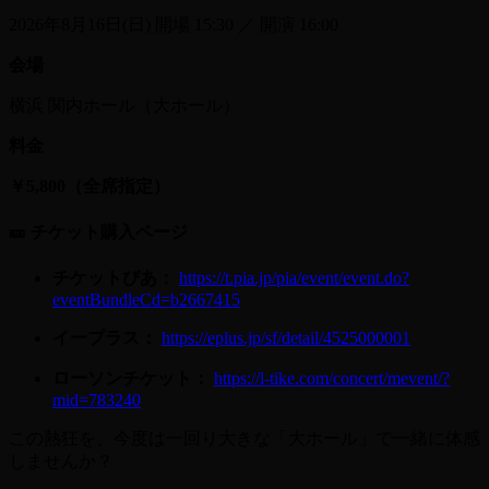
2026年8月16日(日) 開場 15:30 ／ 開演 16:00
会場
横浜 関内ホール（大ホール）
料金
￥5,800（全席指定）
🎫 チケット購入ページ
チケットぴあ：
https://t.pia.jp/pia/event/event.do?
eventBundleCd=b2667415
イープラス：
https://eplus.jp/sf/detail/4525000001
ローソンチケット：
https://l-tike.com/concert/mevent/?
mid=783240
この熱狂を、今度は一回り大きな「大ホール」で一緒に体感
しませんか？