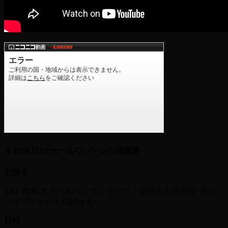
🎸 8/16(日)大ホールワンマン公演概要
公演名
THE 南無ズ ホールワンマンライブ「盆踊る大僧侶線~横浜
ベイブリッジを封鎖せよ!~」
日時