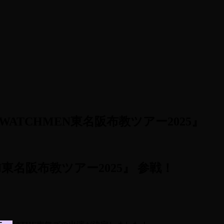
s『寺•WATCHMEN東名阪布教ツアー2025』
TCHMEN東名阪布教ツアー2025』 参戦！