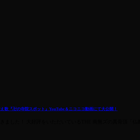
え歌『卍の寺院スポット』YouTube＆ニコニコ動画にて大公開！
ました！ 大好評をいただいているTHE 南無ズの真骨頂「仏