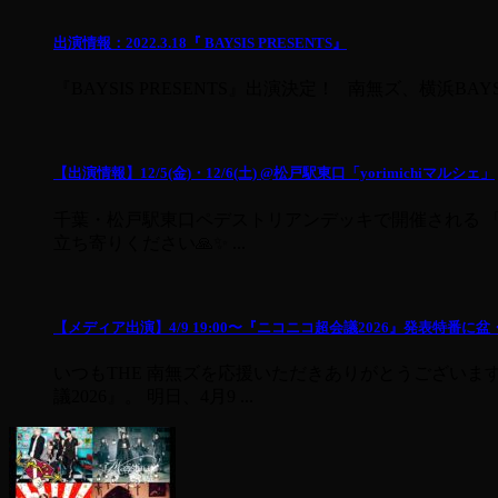
出演情報：2022.3.18『 BAYSIS PRESENTS』
『BAYSIS PRESENTS』出演決定！ 南無ズ、横浜
【出演情報】12/5(金)・12/6(土) @松戸駅東口「yorimichiマルシェ」
千葉・松戸駅東口ペデストリアンデッキで開催される 「yo
立ち寄りください🙏✨ ...
【メディア出演】4/9 19:00〜『ニコニコ超会議2026』発表特番
いつもTHE 南無ズを応援いただきありがとうございま
議2026』。 明日、4月9 ...