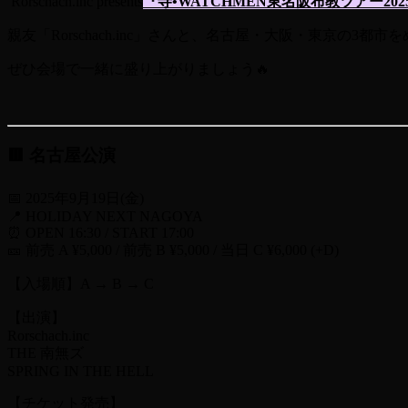
Rorschach.inc presents
『寺•WATCHMEN東名阪布教ツアー202
親友「Rorschach.inc」さんと、名古屋・大阪・東京の3都
ぜひ会場で一緒に盛り上がりましょう🔥
🟥 名古屋公演
📅 2025年9月19日(金)
📍 HOLIDAY NEXT NAGOYA
⏰ OPEN 16:30 / START 17:00
🎫 前売 A ¥5,000 / 前売 B ¥5,000 / 当日 C ¥6,000 (+D)
【入場順】A → B → C
【出演】
Rorschach.inc
THE 南無ズ
SPRING IN THE HELL
【チケット発売】