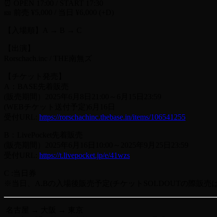
⏰ OPEN 17:00 / START 17:30
🎫 前売 ¥5,000 / 当日 ¥6,000 (+D)
【入場順】A → B → C
【出演】
Rorschach.inc / THE南無ズ
【チケット発売】
A：BASE先着販売
(販売期間）2025年6月8日21:00～6月15日23:59
(WEBチケット送付予定)6月16日
受付URL:
https://rorschachinc.thebase.in/items/106541255
B：LivePocket先着販売
(販売期間）2025年6月16日10:00～2025年9月25日23:59
受付URL:
https://t.livepocket.jp/e/41wzs
C :当日券
※当日、A.Bの入場後販売予定(チケットSOLDOUTの際販売
名古屋 → 大阪 → 東京