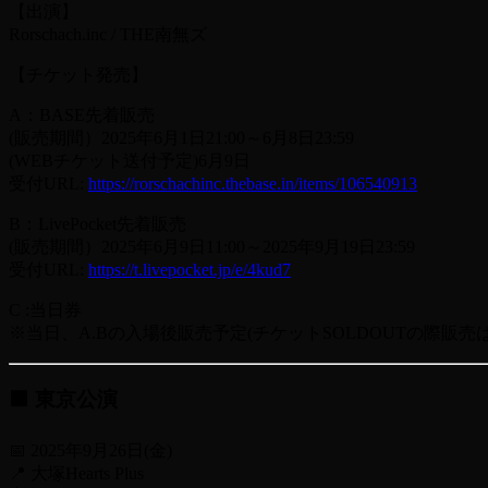
【出演】
Rorschach.inc / THE南無ズ
【チケット発売】
A：BASE先着販売
(販売期間）2025年6月1日21:00～6月8日23:59
(WEBチケット送付予定)6月9日
受付URL:
https://rorschachinc.thebase.in/items/106540913
B：LivePocket先着販売
(販売期間）2025年6月9日11:00～2025年9月19日23:59
受付URL:
https://t.livepocket.jp/e/4kud7
C :当日券
※当日、A.Bの入場後販売予定(チケットSOLDOUTの際販売
🟩 東京公演
📅 2025年9月26日(金)
📍 大塚Hearts Plus