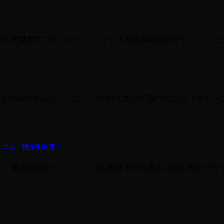
BAYSIS 初見参でございます！！ そして初の神奈川県です！！！
rimichiマルシェ」 に、THE南無ズが2日間でなんと 5
に盆・コム・悟が生出演！
す！ 檀家の皆様へ、ニコニコ生放送での特番出演のお知らせです