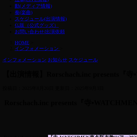
動(メディア情報)
奏(楽曲)
スケジュール(出演情報)
仏販（公式グッズ）
お問い合わせ/出演依頼
HOME
>
インフォメーション
>
インフォメーション
お知らせ
スケジュール
【出演情報】Rorschach.inc present
投稿日：2025年8月20日 更新日：
2025年9月3日
Rorschach.inc presents『寺•WA