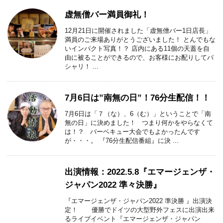
虚無僧バー満員御礼！
12月21日に開催されました「虚無僧バー1日店長」
満員のご来場ありがとうございました！ とんでもな
いインパクト写真！？ 店内にある11個の天蓋を自
由に被ることができるので、お客様にお配りしてパ
シャリ！ ...
7月6日は”南無の日”！76分生配信！！
7月6日は「７（な）、6（む）」ということで「南
無の日」に決めました！ つまり何かをやらなくて
は！？ バーベキュー大会でもよかったんです
が・・・。 『76分生配信番組』に決 ...
出演情報：2022.5.8『エマージェンザ・
ジャパン2022 準々決勝』
『エマージェンザ・ジャパン2022 準決勝 』出演決
定！ 優勝でドイツの大型野外フェスに出演出来
るライブイベント『エマージェンザ・ジャパン