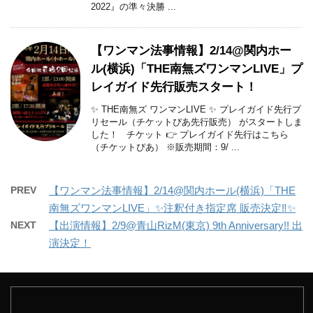
2022』の準々決勝 ...
【ワンマン法事情報】2/14@関内ホー
ル(横浜)「THE南無ズワンマンLIVE」プ
レイガイド先行販売スタート！
✨ THE南無ズ ワンマンLIVE ✨ プレイガイド先行プ
リセール（チケットぴあ先行販売） がスタートしま
した！ チケット 👉 プレイガイド先行はこちら
（チケットぴあ） ※販売期間：9/ ...
PREV
【ワンマン法事情報】2/14@関内ホール(横浜)「THE
南無ズワンマンLIVE」✨注釈付き指定席 販売決定‼︎✨
NEXT
【出演情報】2/9@青山RizM(東京) 9th Anniversary!! 出
演決定！