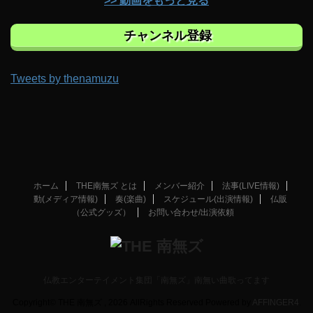
>> 動画をもっと見る
チャンネル登録
Tweets by thenamuzu
ホーム
THE南無ズ とは
メンバー紹介
法事(LIVE情報)
動(メディア情報)
奏(楽曲)
スケジュール(出演情報)
仏販
（公式グッズ）
お問い合わせ/出演依頼
仏教エンターテイメント集団「南無ズ」南無い曲歌ってます
Copyright© THE 南無ズ , 2026 AllRights Reserved Powered by
AFFINGER4
.