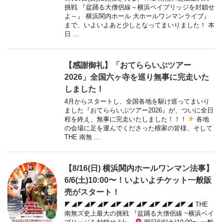
挑戦 『盆踊る大僧侶線～横浜ベイブリッジを封鎖せ
よ～』 横浜関内ホール 大ホールワンマンライブ』
まで、いよいよあと少しとなってまいりました！ 本
日 ...
【感謝御礼】「おてららいぶツアー
2026」全国六ヶ寺を巡り無事に完走いた
しました！
4月からスタートし、全国各地を駆け巡ってまいり
ました『おてららいぶツアー2026』が、ついに全日
程を終え、無事に完走いたしました！！！
各地
の会場に足を運んでくださった檀家の皆様、そして
THE 南無 ...
【8/16(日) 横浜関内ホールワンマン法事】
6/6(土)10:00〜！いよいよチケット一般販
売がスタート！
◤◢◤◢◤◢◤◢◤◢◤◢◤◢◤◢◤◢◤◢ THE
南無ズ史上最大の挑戦 『盆踊る大僧侶線 ~横浜ベイ