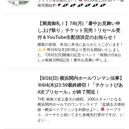
ブリッジを封鎖せよ!~』
明日6/6(土)10:00〜 一般
発売開始
◤◢◤◢◤◢◤◢◤◢◤◢◤ ...
【満員御礼！】7/6(月)「暑中お見舞い申
し上げ祭り」チケット完売！リセール受
付＆YouTube生配信決定のお知らせ！
檀家の皆様、本当に本当にありがとうございます！
昨日6/1(月)20:00より受付を開始いたしまし
た、7月6日(月)開催の記念イベント『南無の日&お
しゃ南無108回記念！暑中お見舞い申し上 ...
【8/16(日) 横浜関内ホールワンマン法事】
※6/4(木)23:59最終締切！「チケットぴあ
4次プリセール」が終了間近！
THE 南無ズ史上最大の挑戦、1000人キャパとなる
横浜関内ホールでのワンマンライブ 『盆踊る大僧侶
線 ~横浜ベイブリッジを封鎖せよ!~』
イープラ
ス、ローチケと続いてきた各種先行受付ですが、い
よい ...