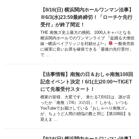
【8/16(日) 横浜関内ホールワンマン法事】
※6/3(水)23:59最終締切！「ローチケ先行
受付」が終了間近！
THE 南無ズ史上最大の挑戦、1000人キャパとなる
横浜関内ホールでのワンマンライブ 『盆踊る大僧侶
線 ~横浜ベイブリッジを封鎖せよ!~』
一般発売前
に確実に良いお席を確保できる「最後の先行受付」
で ...
【法事情報】南無の日＆おしゃ南無108回
記念イベント決定！6/1(土)20:00〜TIGET
にて先着受付スタート！
檀家の皆様、大変です。 来たる7月6日は、誰が言
ったか「南無（7/6）ズの日」！ しかも、いつも
YouTubeでお届けしている『おしゃべり南無ズ』
が、ちょうど人間の煩悩の数と同じ【第108回】を
迎えま ...
【8/16(日) 横浜関内ホールワンマン法事】