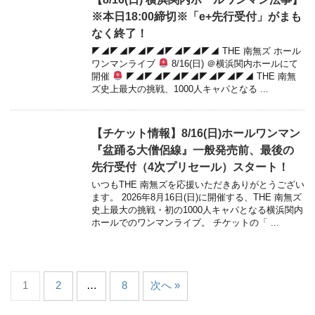
※本日18:00締切※「e+先行受付」がまも
なく終了！
◤◢◤◢◤◢◤◢◤◢◤◢◤◢ THE 南無ズ ホール
ワンマンライブ
8/16(日) ＠横浜関内ホールにて
開催
◤◢◤◢◤◢◤◢◤◢◤◢◤◢ THE 南無
ズ史上最大の挑戦、1000人キャパとなる ...
【チケット情報】8/16(日)ホールワンマン
『盆踊る大僧侶線』一般発売前、最後の
先行受付（4次プリセール）スタート！
いつもTHE 南無ズを応援いただきありがとうござい
ます。 2026年8月16日(日)に開催する、THE 南無ズ
史上最大の挑戦・初の1000人キャパとなる横浜関内
ホールでのワンマンライブ。 チケットの「 ...
1
2
…
8
次へ »