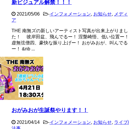
新ビジュアル解禁！！！
2021/05/06
-
インフォメーション
,
お知らせ
,
メディ
ア
THE 南無ズの新しいアーティスト写真が出来上がりまし
た！ 彼岸田盆、飛んでるー！ 涅槃崎悟、低い位置ー！
虚無弦僧四、豪快な振り上げー！ おがみおが、叫んでる
ー！ &nb ...
おがみおが生誕祭やります！！
2021/04/14
-
インフォメーション
,
お知らせ
,
ライブ/
法事