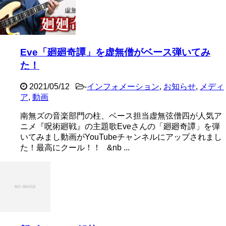
Eve「廻廻奇譚」を虚無僧がベース弾いてみ
た！
2021/05/12
-
インフォメーション
,
お知らせ
,
メディ
ア
,
動画
南無ズの音楽部門の柱、ベース担当虚無弦僧四が人気ア
ニメ『呪術廻戦』の主題歌Eveさんの「廻廻奇譚」を弾
いてみまし動画がYouTubeチャンネルにアップされまし
た！最高にクール！！ &nb ...