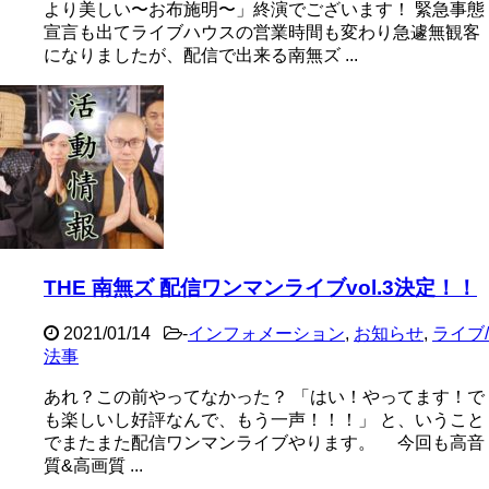
より美しい〜お布施明〜」終演でございます！ 緊急事態
宣言も出てライブハウスの営業時間も変わり急遽無観客
になりましたが、配信で出来る南無ズ ...
THE 南無ズ 配信ワンマンライブvol.3決定！！
2021/01/14
-
インフォメーション
,
お知らせ
,
ライブ/
法事
あれ？この前やってなかった？ 「はい！やってます！で
も楽しいし好評なんで、もう一声！！！」 と、いうこと
でまたまた配信ワンマンライブやります。 今回も高音
質&高画質 ...