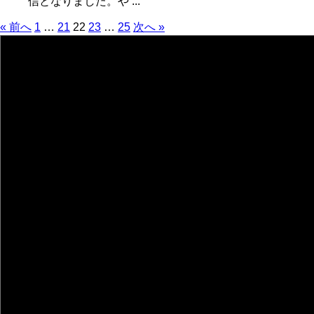
信となりました。や ...
« 前へ
1
…
21
22
23
…
25
次へ »