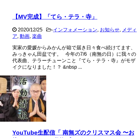
【MV完成】「てら・テラ・寺」
2020/12/25
-
インフォメーション
,
お知らせ
,
メディ
ア
,
動画
,
楽曲
実家の愛媛からみかんが箱で届き日々食べ続けてます、
みっきゃん田盆です。 今年の7/6（南無の日）に我々の
代表曲、テラーチューンこと『てら・テラ・寺』がモザ
イクになりました！？ &nbsp ...
YouTube生配信「 南無ズのクリスマス会 〜お