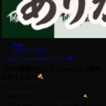
HOME
>
インフォメーション
>
インフォメーション
お知らせ
ライブ/法事
【THE南無ズからメッセージ】七周年
を迎えました
投稿日：
2025年12月3日
THE南無ズは本日12月3日、七周年を迎えました
ここまで歩き続けてこられたのは、どんな時も笑ってそばに