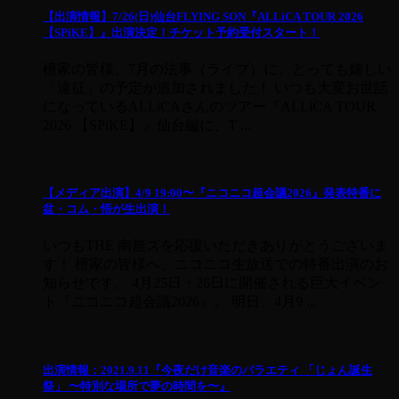
【出演情報】7/26(日)仙台FLYING SON『ALLiCA TOUR 2026
【SPiKE】』出演決定！チケット予約受付スタート！
檀家の皆様、7月の法事（ライブ）に、とっても嬉しい
「遠征」の予定が追加されました！ いつも大変お世話
になっているALLiCAさんのツアー『ALLiCA TOUR
2026 【SPiKE】』仙台編に、T ...
【メディア出演】4/9 19:00〜『ニコニコ超会議2026』発表特番に
盆・コム・悟が生出演！
いつもTHE 南無ズを応援いただきありがとうございま
す！ 檀家の皆様へ、ニコニコ生放送での特番出演のお
知らせです。 4月25日・26日に開催される巨大イベン
ト『ニコニコ超会議2026』。 明日、4月9 ...
出演情報：2021.9.11『今夜だけ音楽のバラエティ 「じょん誕生
祭」 〜特別な場所で夢の時間を〜』