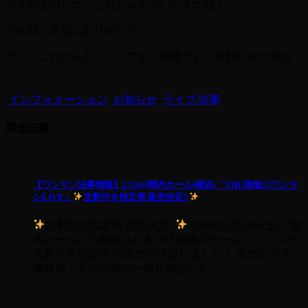
どうか安心して、これからもついてきてね！
七年間、本当にありがとう。
そしてこれからも、いつでも、何度でも、笑顔にさせるね！
-
インフォメーション
,
お知らせ
,
ライブ/法事
関連記事
【ワンマン法事情報】2/14@関内ホール(横浜)「THE南無ズワンマ
ンLIVE」
注釈付き指定席 販売決定‼︎
注釈付き指定席 販売決定‼︎
2026年2月14日(土)、関
内ホールにて開催されるTHE南無ズホールワンマンの
注釈付き指定席 の販売が決定しました！ 完売につき、
機材席・見切れ席の一部を開放いた ...