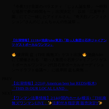
『今夜だけ音楽のバラエティ 「じょん誕生祭」 〜特別
な場所で夢の時間を〜 』出演決定！ 以前「江夏甲子
園」にてご一緒したアイドルさん、”奇天烈ノンフィク
ション”さんのじょんちゃんの生誕祭 ...
【出演情報】11/18@池袋Adm(東京)「助っ人集団☆石井ジャイアン
ツ ゲストボーカルワンマン」
彼岸田 盆（THE 南無ズ）ゲスト出演
池袋Adm
にて開催される 「助っ人集団☆石井ジャイアンツ ゲス
トボーカルワンマン 2代目石井ボーカルオーディショ
ン〜ドラフト会議〜」 に彼岸田 盆も南無 ...
PREV
【出演情報】2/21@ American beer bar REDS(栃木)
「THIS IS OUR LOCAL LAND」
NEXT
【ワンマン法事情報】2/14@関内ホール(横浜)「THE南
無ズワンマンLIVE」
注釈付き指定席 販売決定‼︎