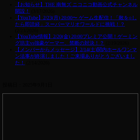
【お知らせ】THE 南無ズ ニコニコ動画公式チャンネル
開設！
(3/17/2026)
【YouTube】2/23(月) 20:00〜 ゲーム生配信！「敵を○し
たら即読経」スーパーマリオワールドに挑戦！？
(2/23/2026)
【YouTube情報】2/20(金) 20:00プレミア公開！ゲーミン
グ坊主vs強豪ゲーマー、禁断の対決！？
(2/19/2026)
【メンバーからメッセージ】2/14(土)関内ホールワンマ
ン法事が終演しました！ご来場ありがとうございまし
た！
(2/14/2026)
投稿日：
2025年9月1日