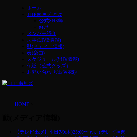
ホーム
THE南無ズ とは
公式SNS等
経歴
メンバー紹介
法事(LIVE情報)
動(メディア情報)
奏(楽曲)
スケジュール(出演情報)
仏販（公式グッズ）
お問い合わせ/出演依頼
HOME
>
動(メディア情報)
【テレビ出演】本日7/9(木)23:00〜 tvk（テレビ神奈