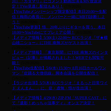
川）『カタマリ』にコメント動画出演＆MV放送決
定！TVer見逃し配信もあり！
(7/9/2026)
【YouTubeメンバーシップ限定配信】本日20:00〜生配
信！梅雨の夜長に、メンバーと一緒にMBTI診断しよ
う！
(6/8/2026)
【YouTube更新】悟、20年ぶりにギターを買う。本日
18:00〜YouTubeにてプレミア公開！
(6/1/2026)
【メディア情報】5/30(土) 22:00〜 RCCラジオ『ザ★横
山雄二ショー』にTHE 南無ズがゲスト出演！
(5/29/2026)
【メディア情報】「東京新聞」にTHE 南無ズのインタ
ビュー（記事）が掲載されました！WEBでも閲覧可
能！
(5/29/2026)
【YouTube生配信】5/6(水) 15:30〜 8月16日ホールワン
マン『盆踊る大僧侶線』脚本会議を公開生配信！
(5/6/2026)
【ラジオ出演】5/7(木) RCCラジオ「まるっと日常ワイ
ド えんまん。」に、盆・虚無・悟が生出演！
(5/6/2026)
【メディア情報】4/29(水) ZIP-FM「SUPER CAST」に
て『遺影！めっちゃ法事ディ』オンエア決定！
(4/29/2026)