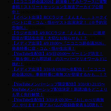
【ニコニコ超会議2026】超演奏してみたブースに電撃
参戦！ストリートセッション生放送アーカイブ公開
中！
(4/26/2026)
【イベント出演】RCCラジオ「えんまん。」トークイ
ベントに盆・コム・悟がゲスト出演決定！（※予約完
売御礼）
(4/9/2026)
【ラジオ出演】4/9 RCCラジオ「えんまん。」に彼岸
田盆が電話生出演！大切なお知らせも！？
(4/8/2026)
【メディア出演】4/9 19:00〜『ニコニコ超会議2026』
発表特番に盆・コム・悟が生出演！
(4/8/2026)
【YouTube生配信】4/5(日)20:00〜 ゲーミング坊主！
「敵を倒したら即読経」のスーパーマリオワールドに
挑む！
(4/4/2026)
【メディア出演】3/31(火)19:00〜生配信！『ニコニコ
超会議2026』事前特番に南無ズが登場するかも…！？
(3/31/2026)
【YouTubeメンバーシップ限定配信】3/31(火) 21:15〜
YouTubeメンバーシップ配信決定！新譜2曲をどこより
も早く先行解禁！
(3/22/2026)
【YouTube生配信】3/31(火)20:30〜『おしゃべり南無
ズ』やります！新アルバムの収録曲発表＆試聴も！
(3/21/2026)