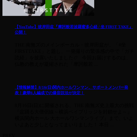
【YouTube】彼岸田盆『摩訶般若波羅蜜多心経 / 坐 FIRST TAKE』
公開！
THE 南無ズのメインボーカル・彼岸田盆が、「#坐
FIRSTTAKE」と題し、一発撮りの緊張感の中で「ガチ
読経」を披露いたしました📿 今回お届けするのは、
仏教の教えが凝縮された「摩訶般若 ...
【情報解禁】8/16(日)関内ホールワンマン、サポートメンバー発
表！豪華6人編成での爆音説法が決定！
8月16日(日)に開催される、THE 南無ズ史上最大の挑戦
『盆踊る大僧侶線～横浜ベイブリッジを封鎖せよ～』
横浜関内ホール 大ホールワンマンライブ』まで、いよ
いよあと少しとなってまいりました！ 本日 ...
PREV