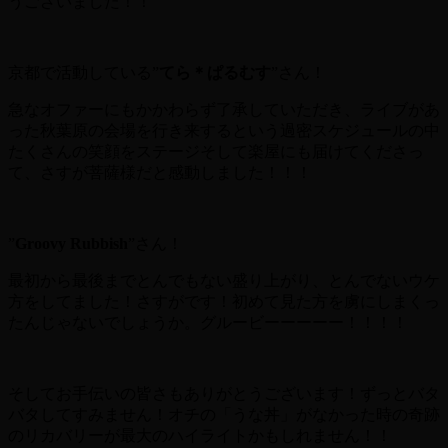
うございました！！
京都で活動している”
てら＊ぱるむす
”さん！
急なオファーにもかかわらず了承していただき、ライブがあ
った秋葉原の会場を行き来するという過密スケジュールの中
たくさんの笑顔をステージそして楽屋にも届けてくださっ
て、さすが菩薩様だと感動しました！！！
”
Groovy Rubbish
”さん！
最初から最後までとんでもない盛り上がり、とんでないウケ
方をしてました！さすがです！初めて見た方を虜にしまくっ
たんじゃないでしょうか。グルービーーーーー！！！！
そしてお手伝いの皆さもありがとうございます！ずっとバタ
バタしてすみません！オチの「うな丼」がなかった時の奇跡
のリカバリーが最大のハイライトかもしれません！！