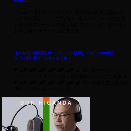
戦vol.2』
『Mudia×下北沢ろくでもない夜会場代表決定戦vol.2』
への出演決定！！ ご予約は、当ホームページのお問
い合わせフォームより受け付けております！ 以下より
お問い合わせフォームにアクセ ...
【8/16(日) 横浜関内ホールワンマン法事】※本日18:00締切
※「e+先行受付」がまもなく終了！
◤◢◤◢◤◢◤◢◤◢◤◢◤◢ THE 南無ズ ホールワ
ンマンライブ 🚨 8/16(日) ＠横浜関内ホールにて開催 🚨
◤◢◤◢◤◢◤◢◤◢◤◢◤◢ THE 南無ズ史上最大の
挑戦、1000人キャパとなる ...