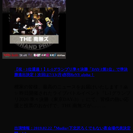
【祝・1位通過！】L-1グランプリ準々決勝「DAY-3第1位」で準決
勝進出決定！次回は7/13(月)赤羽ReNY alpha！
檀家の皆様、最高のニュースをお届けいたします！🙏
✨ 昨日開催されたライブバトルイベント『L-1グランプ
リ2026 準々決勝（東京DAY-3）』にて、皆様の熱い応
援と投票のおかげで、THE 南無ズが…… ...
出演情報：2019.02.22『Mudia×下北沢ろくでもない夜会場代表決定