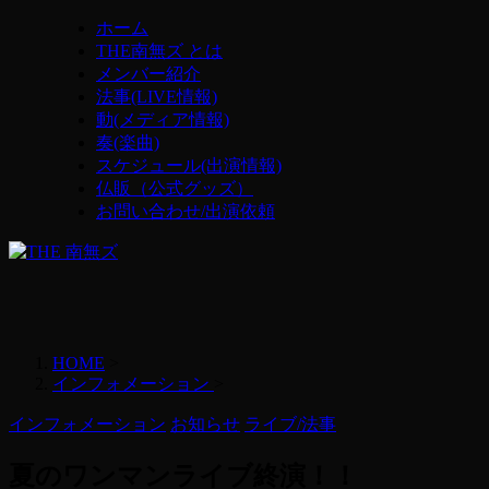
ホーム
THE南無ズ とは
メンバー紹介
法事(LIVE情報)
動(メディア情報)
奏(楽曲)
スケジュール(出演情報)
仏販（公式グッズ）
お問い合わせ/出演依頼
HOME
>
インフォメーション
>
インフォメーション
お知らせ
ライブ/法事
夏のワンマンライブ終演！！