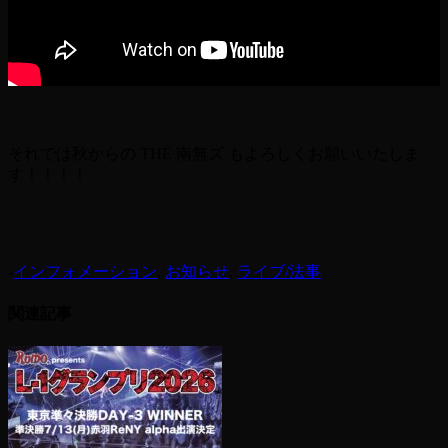
それでは秋からの THE 南無ズ もよろしくお願いいたしま
す！！！！
-
インフォメーション
,
お知らせ
,
ライブ/法事
関連記事