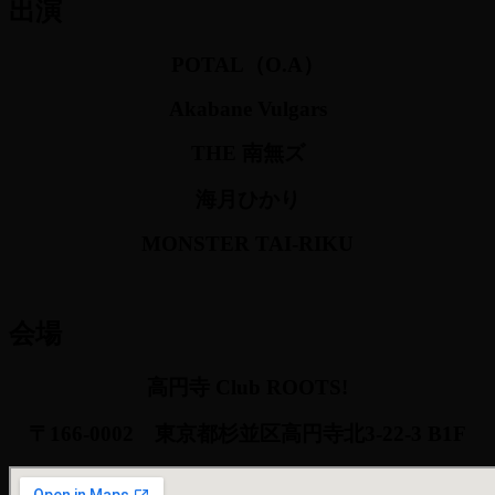
出演
POTAL（O.A）
Akabane Vulgars
THE 南無ズ
海月ひかり
MONSTER TAI-RIKU
会場
高円寺 Club ROOTS!
〒166-0002
東京都杉並区高円寺北3-22-3 B1F