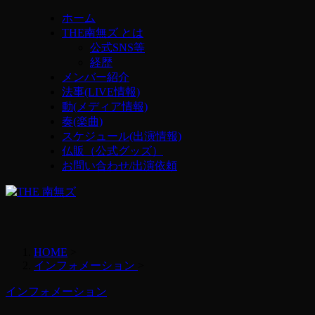
ホーム
THE南無ズ とは
公式SNS等
経歴
メンバー紹介
法事(LIVE情報)
動(メディア情報)
奏(楽曲)
スケジュール(出演情報)
仏販（公式グッズ）
お問い合わせ/出演依頼
HOME
>
インフォメーション
>
インフォメーション