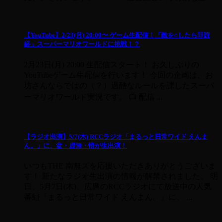
【YouTube】2/23(月) 20:00〜 ゲーム生配信！「敵を○したら即読
経」スーパーマリオワールドに挑戦！？
2月23日(月) 20:00 生配信スタート！ お久しぶりの
YouTubeゲーム生配信を行います！ 今回の企画は、お
坊さんならではの（？）過酷なルールを課したスーパ
ーマリオワールド実況です。 📺 配信 ...
【ラジオ出演】5/7(木) RCCラジオ「まるっと日常ワイド えんま
ん。」に、盆・虚無・悟が生出演！
いつもTHE 南無ズを応援いただきありがとうございま
す！ 新たなラジオ生出演の情報が解禁されました。 明
日、5月7日(木)、広島のRCCラジオにて放送中の人気
番組『まるっと日常ワイド えんまん。』に、 ...