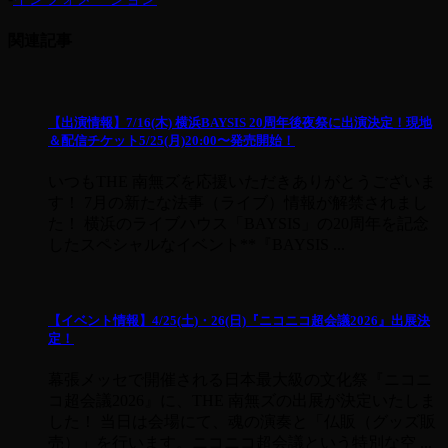
関連記事
【出演情報】7/16(木) 横浜BAYSIS 20周年後夜祭に出演決定！現地
＆配信チケット5/25(月)20:00〜発売開始！
いつもTHE 南無ズを応援いただきありがとうございま
す！ 7月の新たな法事（ライブ）情報が解禁されまし
た！ 横浜のライブハウス「BAYSIS」の20周年を記念
したスペシャルなイベント**『BAYSIS ...
【イベント情報】4/25(土)・26(日)『ニコニコ超会議2026』出展決
定！
幕張メッセで開催される日本最大級の文化祭『ニコニ
コ超会議2026』に、THE 南無ズの出展が決定いたしま
した！ 当日は会場にて、魂の演奏と「仏販（グッズ販
売）」を行います。ニコニコ超会議という特別な空 ...