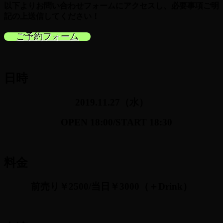
以下よりお問い合わせフォームにアクセスし、必要事項ご明
記の上送信
してください！
ご予約フォーム
日時
2019.11
.27
（水）
OPEN 18:00
/START 18:30
料金
前売り￥2500/当日￥30
00
（＋Drink）