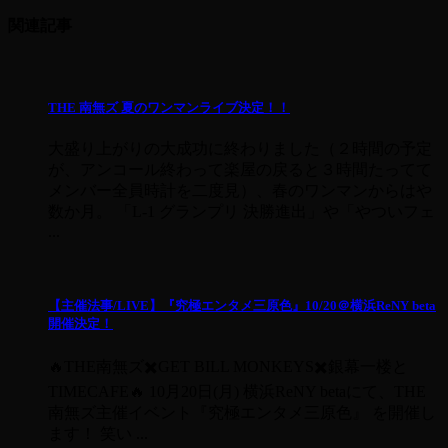
関連記事
THE 南無ズ 夏のワンマンライブ決定！！
大盛り上がりの大成功に終わりました（２時間の予定
が、アンコール終わって楽屋の戻ると３時間たってて
メンバー全員時計を二度見）、春のワンマンからはや
数か月。 「L-1 グランプリ 決勝進出」や「やついフェ
...
【主催法事/LIVE】『究極エンタメ三原色』10/20＠横浜ReNY beta
開催決定！
🔥THE南無ズ✖️GET BILL MONKEYS✖️銀幕一楼と
TIMECAFE🔥 10月20日(月) 横浜ReNY betaにて、THE
南無ズ主催イベント『究極エンタメ三原色』 を開催し
ます！ 笑い ...