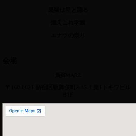
黒猫は星と踊る
燃えこれ学園
エナツの祟り
会場
新宿MARZ
〒160-0021 新宿区歌舞伎町2-45-1 第1トキワビル
B1F