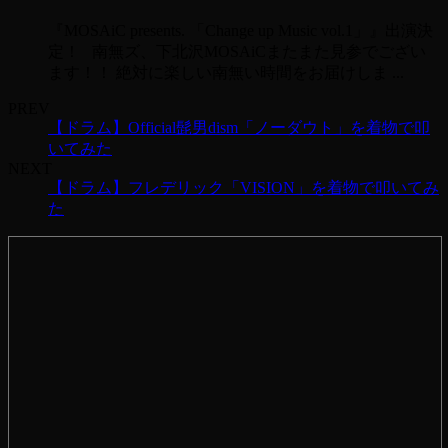
『MOSAiC presents. 「Change up Music vol.1」』出演決
定！ 南無ズ、下北沢MOSAiCまたまた見参でござい
ます！！ 絶対に楽しい南無い時間をお届けしま ...
PREV
【ドラム】Official髭男dism「ノーダウト」を着物で叩
いてみた
NEXT
【ドラム】フレデリック「VISION」を着物で叩いてみ
た