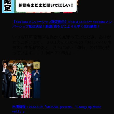
【YouTubeメンバーシップ限定配信】3/31(火) 21:15〜 YouTubeメン
バーシップ配信決定！新譜2曲をどこよりも早く先行解禁！
いつもTHE 南無ズを温かく見守っていただき、ありが
とうございます。 ３/31(火)20:30からの『おしゃべり南
無ズ』生配信のあと、さらに深い「修行」の時間が待
っています……！ 同日 21:15頃よ ...
出演情報：2022.4.19『MOSAiC presents. 「Change up Music
vol.1」』