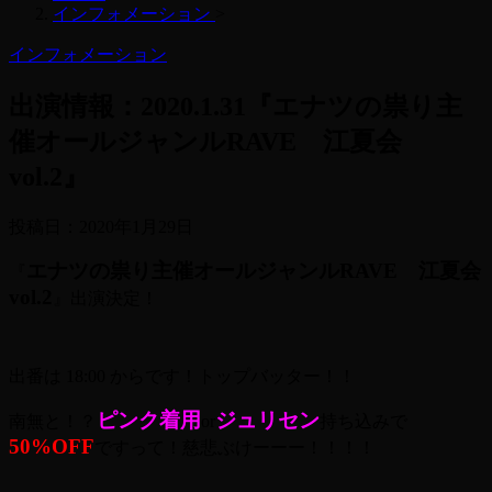
インフォメーション
>
インフォメーション
出演情報：2020.1.31『エナツの祟り主
催オールジャンルRAVE 江夏会
vol.2』
投稿日：
2020年1月29日
エナツの祟り主催オールジャンルRAVE 江夏会
『
vol.2
』出演決定！
出番は 18:00 からです！トップバッター！！
ピンク着用
ジュリセン
南無と！？
or
持ち込みで
50%OFF
ですって！慈悲ぶけーーー！！！！