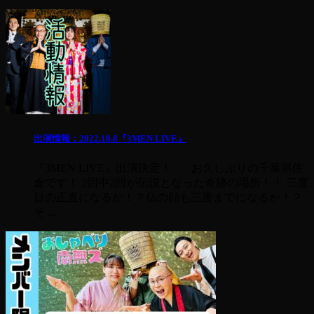
出演情報：2022.10.8『3MEN LIVE』
『3MEN LIVE』出演決定！ お久しぶりの千葉県佐
倉です！ 2回中2回が伝説となった奇跡の場所！！ 三度
目の正直になるか！？仏の顔も三度までになるか！？
そ ...