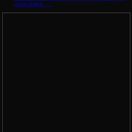
•WATCHMEN」』