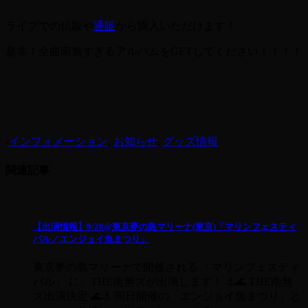
ライブでの仏販や
通販
から購入いただけます！
是非！全曲南無すぎるアルバムをGETしてください！！！！
-
インフォメーション
,
お知らせ
,
グッズ情報
関連記事
【出演情報】9/28@東京夢の島マリーナ(東京)「マリンフェスティ
バル／エンジョイ魚まつり」
東京夢の島マリーナで開催される 「マリンフェスティ
バル」 に、THE南無ズが出演します！ ⚓️🌊 THE南無
ズ出演決定 🌊⚓️ 同日開催の「エンジョイ魚まつり」と