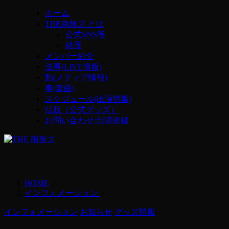
ホーム
THE南無ズ とは
公式SNS等
経歴
メンバー紹介
法事(LIVE情報)
動(メディア情報)
奏(楽曲)
スケジュール(出演情報)
仏販（公式グッズ）
お問い合わせ/出演依頼
HOME
>
インフォメーション
>
インフォメーション
お知らせ
グッズ情報