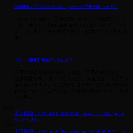
出演情報：2024.1.13『cubrick presents「二転三転」vol.63』
『cubrick presents「二転三転」vol.63』開催決定！ す
っかり仲良し！Rorschach.incさんのはからいで、ヴィ
ジュアル系バンドの皆様の中に、仏教バンドが飛び込
ま ...
【ライブ動画】南無ずっきゅん♡
三度の飯より線香の香りが好き！三度の飯も好き！！
彼岸田盆です。 あれ？なんだか、南無だか、花粉症が
落ち着いてきたような気がします今日この頃。杉が終
わりに向かっているのか、体質が改善されたか、鼻が
ぶっ壊 ...
PREV
出演情報：2022.4.19『MOSAiC presents. 「Change up
Music vol.1」』
NEXT
出演情報：2022.5.29『Rorschach.inc×THE 南無ズ 「寺