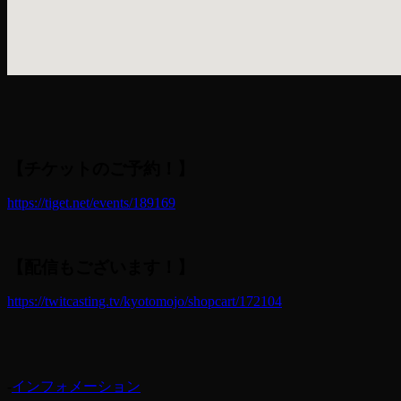
【チケットのご予約！】
https://tiget.net/events/189169
【配信もございます！】
https://twitcasting.tv/kyotomojo/shopcart/172104
-
インフォメーション