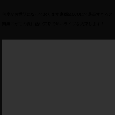
何度かお世話になっております
京都MOJO
にて最高すぎるス
南無ズがこの夏に熱い京都で熱いライブを約束します！