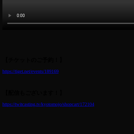
【チケットのご予約！】
https://tiget.net/events/189169
【配信もございます！】
https://twitcasting.tv/kyotomojo/shopcart/172104