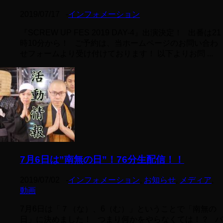
2019/07/17
-
インフォメーション
『SCREW UP FES 2019 DAY-4』出演決定！ 出番は21
時10分から！ ご予約は、当ホームページのお問い合わ
せフォームより受け付けております！ 以下よりお問 ...
7月6日は”南無の日”！76分生配信！！
2019/07/02
-
インフォメーション
,
お知らせ
,
メディア
,
動画
7月6日は「７（な）、6（む）」ということで「南無の
日」に決めました！ つまり何かをやらなくては！？ バ