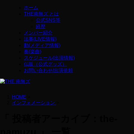
ホーム
THE南無ズ とは
公式SNS等
経歴
メンバー紹介
法事(LIVE情報)
動(メディア情報)
奏(楽曲)
スケジュール(出演情報)
仏販（公式グッズ）
お問い合わせ/出演依頼
HOME
>
インフォメーション
>
「 投稿者アーカイブ：the-
namuzu 」 一覧