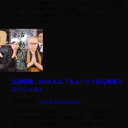
『ピクバンド主催LIVE【みんなで渡ろう三途の川♪曼珠
ヌルリン珍々悶々☆】』出演決定！ L-1グランプリでご
一緒した”えろ漫画家ピクピクン先生☆”に呼んでいただ
きました！ 出番は20:1 ...
出演情報：2019.9.21『きゅーアイ的な歌祭り
スペシャル』
2019/09/20
-
インフォメーション
『きゅーアイ的な歌祭りスペシャル』出演決定！ つに
に THE 南無ズ 初遠征！九州初上陸！！福岡こんにち
は！！！・・・台風来てるよ！？ 出番は１４：４５と１