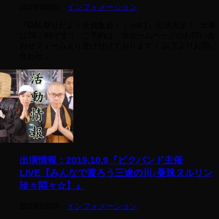
2019/10/20
-
インフォメーション
『DAL祭りだよ！全員集合！！ vol.1』出演決定！ 出番
は20：40です！ ご予約は、当ホームページのお問い合
わせフォームより受け付けております！ 以下よりお問い
合わせ ...
出演情報：2019.10.9『ピクバンド主催
LIVE【みんなで渡ろう三途の川♪曼珠ヌルリン
珍々悶々☆】』
2019/10/03
-
インフォメーション