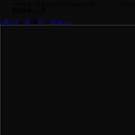
ーベキュー大会でもよかったんですが・・・。 『76分生
配信番組』に決 ...
« 前へ
1
…
15
16
17
…
20
次へ »