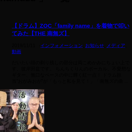
【ドラム】ZOC「family name」を着物で叩い
てみた【THE 南無ズ】
2019/11/11
-
インフォメーション
,
お知らせ
,
メディア
,
動画
だいたい頭の剃り残しの部分は両こめかみにちょい上で
す、彼岸田盆です。 ちんちくりんのボーカル、不愛想な
ギター、無口なベースの中に輝く紅一点！ ドラム担
当”おがみおが”が「もっと私を見て！」「南無ズの曲 ...