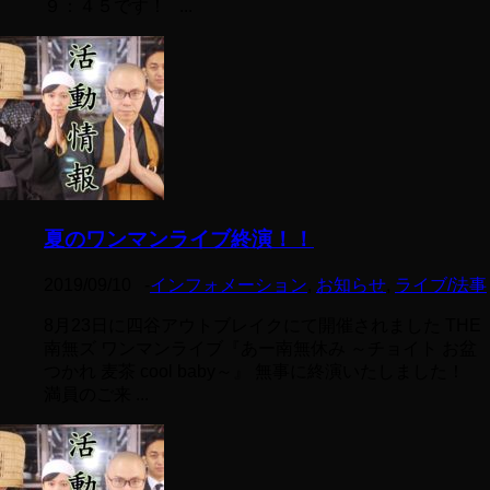
９：４５です！ ...
夏のワンマンライブ終演！！
2019/09/10
-
インフォメーション
,
お知らせ
,
ライブ/法事
8月23日に四谷アウトブレイクにて開催されました THE
南無ズ ワンマンライブ『あー南無休み ～チョイト お盆
つかれ 麦茶 cool baby～』 無事に終演いたしました！
満員のご来 ...