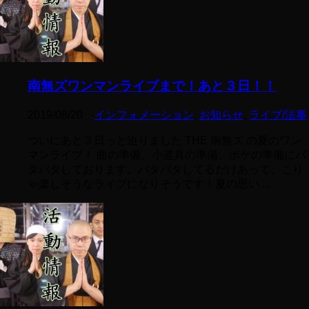
南無ズワンマンライブまで！あと３日！！
2019/08/20
-
インフォメーション
,
お知らせ
,
ライブ/法事
ついにあと３日っと迫りました THE 南無ズ の夏のワン
マンライブ！ 曲の準備、小道具の準備、ボケの準備にバ
タバタしております。バタバタしてるだけあって、こり
ゃ楽しそうなライブになりそうです！夏の思い ...