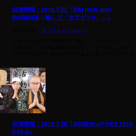
出演情報：2019.7.31『DAI HAN JOU
MARIAGE～略して「大アゲッ!!」～』
2019/07/25
-
インフォメーション
『DAI HAN JOU MARIAGE～略して「大アゲッ!!」～』
出演決定！ 出番は20時05分です！ ご予約は、当ホー
ムページのお問い合わせフォームより受け付けておりま
...
出演情報：2019.7.18『SCREW UP FES 2019
DAY-4』