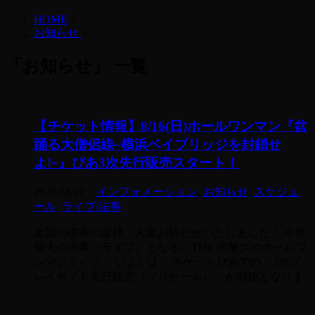
HOME
>
お知らせ
>
「お知らせ」 一覧
【チケット情報】8/16(日)ホールワンマン『盆
踊る大僧侶線~横浜ベイブリッジを封鎖せ
よ!~』ぴあ3次先行販売スタート！
2026/04/12
-
インフォメーション
,
お知らせ
,
スケジュ
ール
,
ライブ/法事
全国の檀家の皆様、大変お待たせいたしました！ 今年
最大の法事（ライブ）となる、THE 南無ズのホールワ
ンマンライブ。 いよいよ、チケットぴあでの「3次プ
レイガイド先行販売（プリセール）」が開始となりま
...