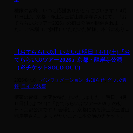
檀家の皆様、いつも応援ありがとうございます！ 4月
11日(土)、京都・浄土宗三哲山龍岸寺さんにて、『お
てららいぶツアー2026』の初日公演が開催されまし
た。 ご来場（ご参拝）いただいた皆様、本当にあり ...
【おてららいぶ】いよいよ明日！4/11(土)『お
てららいぶツアー2026』京都・龍岸寺公演
（※チケットSOLD OUT）
2026/04/10
-
インフォメーション
,
お知らせ
,
グッズ情
報
,
ライブ/法事
檀家の皆様、大変お待たせいたしました！ 明日、4月
11日(土)はついに『おてららいぶツアー2026』の初
日・京都公演です！ 会場は、京都にある浄土宗三哲山
龍岸寺さん。 ありがたいことに本公演のチケット ...