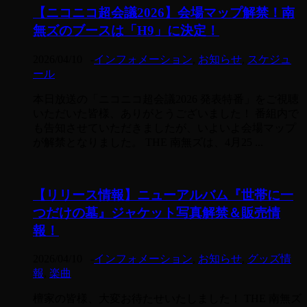
【ニコニコ超会議2026】会場マップ解禁！南
無ズのブースは「H9」に決定！
2026/04/10
-
インフォメーション
,
お知らせ
,
スケジュ
ール
本日放送の「ニコニコ超会議2026 発表特番」をご視聴
いただいた皆様、ありがとうございました！ 番組内で
も告知させていただきましたが、いよいよ会場マップ
が解禁となりました。 THE 南無ズは、4月25 ...
【リリース情報】ニューアルバム『世帯に一
つだけの墓』ジャケット写真解禁＆販売情
報！
2026/04/10
-
インフォメーション
,
お知らせ
,
グッズ情
報
,
楽曲
檀家の皆様、大変お待たせいたしました！ THE 南無ズ