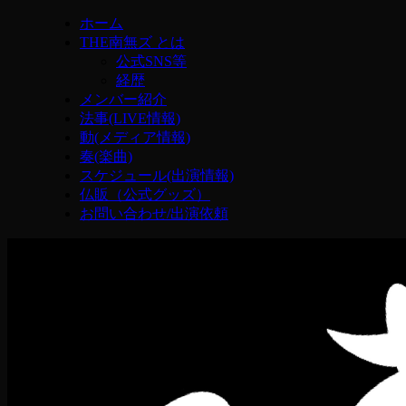
ホーム
THE南無ズ とは
公式SNS等
経歴
メンバー紹介
法事(LIVE情報)
動(メディア情報)
奏(楽曲)
スケジュール(出演情報)
仏販（公式グッズ）
お問い合わせ/出演依頼