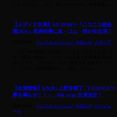
イド えんまん。」に、我らがボーカル・彼岸田盆 ...
【メディア出演】4/9 19:00〜『ニコニコ超会
議2026』発表特番に盆・コム・悟が生出演！
2026/04/08
-
インフォメーション
,
お知らせ
,
メディア
いつもTHE 南無ズを応援いただきありがとうございま
す！ 檀家の皆様へ、ニコニコ生放送での特番出演のお
知らせです。 4月25日・26日に開催される巨大イベン
ト『ニコニコ超会議2026』。 明日、4月9 ...
【出演情報】6/9(火) 上野音横丁「CHANCE〜
夢を鳴らせ！！～」4th stage 出演決定！
2026/04/08
-
インフォメーション
,
お知らせ
,
スケジュ
ール