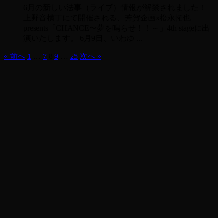
6月の新しい法事（ライブ）情報が解禁されました！
上野音横丁にて開催される、芳賀企画x松永拓也
presents「CHANCE〜夢を鳴らせ！！～」4th stageに出
演いたします。 6月9日、いわゆ ...
« 前へ
1
…
7
8
9
…
25
次へ »