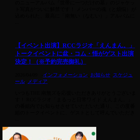
のニューアルバム『世帯に一つだけの墓』のジャケッ
ト写真がついに解禁です！ メンバーの魂（と煩悩）が
込められた、最高に「南無い（なむい）」アルバムに
...
【イベント出演】RCCラジオ「えんまん。」
トークイベントに盆・コム・悟がゲスト出演
決定！（※予約完売御礼）
2026/04/09
-
インフォメーション
,
お知らせ
,
スケジュ
ール
,
メディア
いつもTHE 南無ズを応援いただきありがとうございま
す！ RCCラジオ「まるっと日常ワイド えんまん。」
の番組内でお知らせさせていただいた通り、この度番
組のトークイベントに、ゲストとして呼んでいただき
...