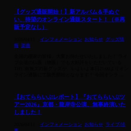
【グッズ通販開始！】新アルバム＆手ぬぐ
い、待望のオンライン通販スタート！（※再
販予定なし）
2026/04/11
-
インフォメーション
,
お知らせ
,
グッズ情
報
,
楽曲
全国の檀家の皆様、大変お待たせいたしました！ ライ
ブ会場の仏販（物販）でも大好評をいただいている
THE 南無ズの新グッズが、いよいよ本日21:00よりオン
ライン通販にて販売開始となります！ 今回オンラ ...
【おてららいぶレポート】『おてららいぶツ
アー2026』京都・龍岸寺公演、無事終演いた
しました！
2026/04/11
-
インフォメーション
,
お知らせ
,
ライブ/法
事