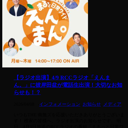
【ラジオ出演】4/9 RCCラジオ「えんま
ん。」に彼岸田盆が電話生出演！大切なお知
らせも！？
2026/04/08
-
インフォメーション
,
お知らせ
,
メディア
いつもTHE 南無ズを応援いただきありがとうございま
す！ 檀家の皆様へ、ラジオ出演のお知らせです。 明
日、4月9日放送のRCCラジオの番組「まるっと日常ワ