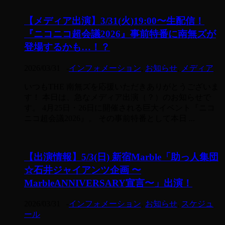
【メディア出演】3/31(火)19:00〜生配信！
『ニコニコ超会議2026』事前特番に南無ズが
登場するかも…！？
2026/03/31
-
インフォメーション
,
お知らせ
,
メディア
いつもTHE 南無ズを応援いただきありがとうございま
す！ 本日は、急なメディア出演（？）のお知らせで
す。 4月25日・26日に開催される巨大イベント『ニコ
ニコ超会議2026』。 その事前特番として本日 ...
【出演情報】5/3(日) 新宿Marble「助っ人集団
☆石井ジャイアンツ企画 〜
MarbleANNIVERSARY宣言〜」出演！
2026/03/31
-
インフォメーション
,
お知らせ
,
スケジュ
ール