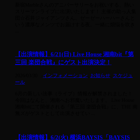
新宿Marbleさんのアニバーサリーをお祝いする、熱い
スリーマンライブに出演いたします！ 主催の助っ人集
団☆石井ジャイアンツさん、ゼーゼーハーハーさんと
いう濃厚なメンツでお届けする夜。一緒に煩悩を吹き
...
【出演情報】6/21(日) Live House 湘南bit『第
三回 楽団合戦』にゲスト出演決定！
2026/03/30
-
インフォメーション
,
お知らせ
,
スケジュ
ール
6月の新しい法事（ライブ）情報が解禁されました！
今回はなんと、湘南へお邪魔いたします。 Live House
湘南bitにて開催される『第三回 楽団合戦』に、THE 南
無ズがゲストとして出演させてい ...
【出演情報】6/2(火) 横浜BAYSIS「BAYSIS