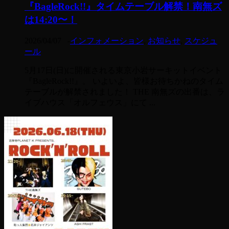
『BagleRock!!』タイムテーブル解禁！南無ズ
は14:20〜！
2026/04/07
-
インフォメーション
,
お知らせ
,
スケジュ
ール
5月17日(日)に開催される東京小岩サーキットイベント
『BagleRock!!』。 いよいよ、皆様お待ちかねのタイム
テーブルが解禁されました！ THE 南無ズの出番は、ラ
イブハウス「オルフェウス」にて ...