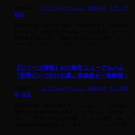
2026/04/04
-
インフォメーション
,
お知らせ
,
メディア
,
動画
檀家の皆様、新たな「修行」の時間です！ 4月5日(日)
20:00より、南無ズ公式YouTubeチャンネルにてゲーム
生配信を行います。 挑戦するタイトルは名作『スーパ
ーマリオワールド』ですが、そこはT ...
【リリース情報】4/11発売 ニューアルバム
『世帯に一つだけの墓』収録曲を一挙解禁！
2026/03/31
-
インフォメーション
,
お知らせ
,
グッズ情
報
,
楽曲
檀家の皆様、大変お待たせいたしました！ 4月11日に
発売となるTHE 南無ズのニューアルバム。 その名
も……『世帯に一つだけの墓』！ ついに本日、気にな
る収録曲を全曲発表いたします！！！ メンバー一同 ...