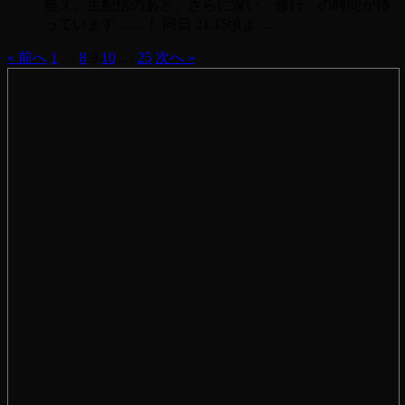
無ズ』生配信のあと、さらに深い「修行」の時間が待
っています……！ 同日 21:15頃よ ...
« 前へ
1
…
8
9
10
…
25
次へ »