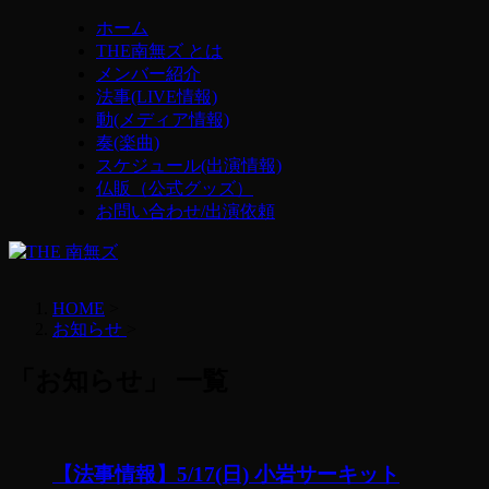
ホーム
THE南無ズ とは
メンバー紹介
法事(LIVE情報)
動(メディア情報)
奏(楽曲)
スケジュール(出演情報)
仏販（公式グッズ）
お問い合わせ/出演依頼
HOME
>
お知らせ
>
「お知らせ」 一覧
【法事情報】5/17(日) 小岩サーキット