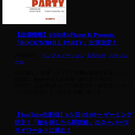
【出演情報】6/18(木) Planet K Presents.
「ROCK’N’ROLL PARTY」出演決定！
2026/04/05
-
インフォメーション
,
お知らせ
,
スケジュ
ール
6月の新しい法事（ライブ）情報が解禁されました！
今回は、Planet Kさんの企画「ROCK’N’ROLL
PARTY」にお呼ばれしての出演です。 お坊さん×ロッ
クンロールという、なんとも熱い夜にな ...
【YouTube生配信】4/5(日)20:00〜 ゲーミング
坊主！「敵を倒したら即読経」のスーパーマ
リオワールドに挑む！