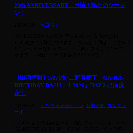
20th ANNIVERSARY」出演！鶴とのツーマ
ン！
2026/03/30
-
お知らせ
横浜BAYSISさんの20周年をお祝いする特別な夜に、
THE 南無ズが駆けつけます！ なんと今回は、ソウルフ
ルでハッピーなロックバンド「鶴」さんとのツーマン
ライブ。 お祝いムード満点のBAYSISで、 ...
【出演情報】5/27(水) 上野音横丁「GA-HA-
BIRTHDAY BASH！！2026」DAY.2 出演決
定！
2026/03/29
-
インフォメーション
,
お知らせ
,
スケジュ
ール
GA-HA-さんのお誕生日をお祝いするイベント「GA-
HA-BIRTHDAY BASH！！2026」DAY.2～前々夜祭～