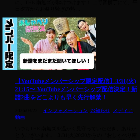
に、THE 南無ズが駆けつけます！ 上野音横丁にて、平
日夕方からお祭り騒ぎの熱 ...
【YouTubeメンバーシップ限定配信】3/31(火)
21:15〜 YouTubeメンバーシップ配信決定！新
譜2曲をどこよりも早く先行解禁！
2026/03/22
-
インフォメーション
,
お知らせ
,
メディア
,
動画
いつもTHE 南無ズを温かく見守っていただき、ありが
とうございます。 ３/31(火)20:30からの『おしゃべり南