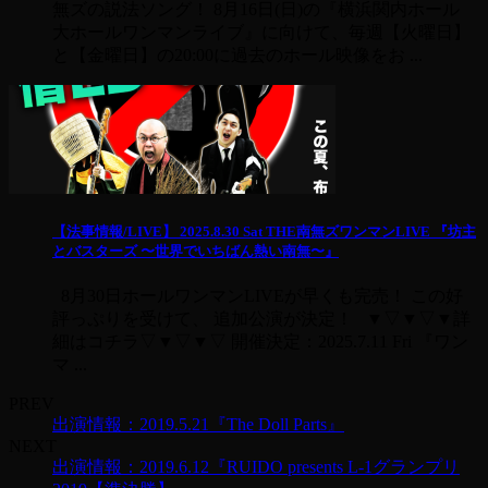
無ズの説法ソング！ 8月16日(日)の『横浜関内ホール
大ホールワンマンライブ』に向けて、毎週【火曜日】
と【金曜日】の20:00に過去のホール映像をお ...
【法事情報/LIVE】 2025.8.30 Sat THE南無ズワンマンLIVE 『坊主
とバスターズ 〜世界でいちばん熱い南無〜』
8月30日ホールワンマンLIVEが早くも完売！ この好
評っぷりを受けて、 追加公演が決定！ ▼▽▼▽▼詳
細はコチラ▽▼▽▼▽ 開催決定：2025.7.11 Fri 『ワン
マ ...
PREV
出演情報：2019.5.21『The Doll Parts』
NEXT
出演情報：2019.6.12『RUIDO presents L-1グランプリ