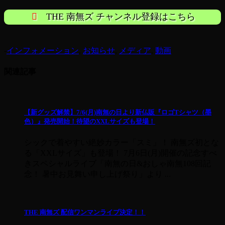
THE 南無ズ チャンネル登録はこちら
-
インフォメーション
,
お知らせ
,
メディア
,
動画
関連記事
【新グッズ解禁】7/6(月)南無の日より新仏販『ロゴTシャツ（墨
色）』発売開始！待望のXXLサイズも登場！
シックで着やすい絶妙カラー「スミ」！ 南無ズ初とな
る「XXLサイズ」も登場！ 7月6日(月)開催の記念すべ
きスペシャルライブ「南無の日&おしゃ南無108回記
念！ 暑中お見舞い申し上げ祭り」より ...
THE 南無ズ 配信ワンマンライブ決定！！