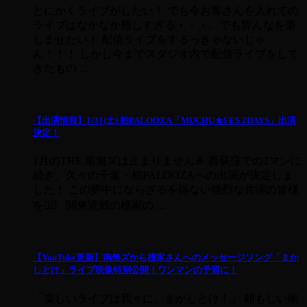
とにかくライブがしたい！ でも今お客さんを入れての
ライブはなかなか難しすぎる・・・。でも皆んなを楽
しませたい！ 配信ライブをするっきゃないじゃ
ん！！！ しかし今までスタジオ内で配信ライブをして
きたもの ...
【出演情報】1/31(土) 柏PALOOZA「MUCHU★FES 2DAYS」出演
決定！
1月のTHE 南無ズは止まりません🎍 西荻窪での2マンに
続き、久々の千葉・柏PALOOZAへの出演が決定しま
した！ この夢中にならざるを得ない強烈な共演の皆様
を❤️‍🔥 関東近郊の檀家の ...
【YouTube更新】南無ズから檀家さんへのメッセージソング「まか
しとけ」ライブ映像特別公開！ワンマンの予習に！
「楽しいライブは我々に、まかしとけ！」 頼もしい南