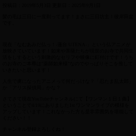
投稿日：2019年5月3日 更新日：
2025年9月1日
髪の毛は三日に一度剃ってます！まさに三日坊主！彼岸田盆
です。
現在「なむあみだ仏っ！-蓮台 UTENA-」という仏アニメが
放映さていています！如来や菩薩たちが現世のお寺で共同生
活をしするという刺激的なセリフや映像に釘付けです！うち
のお寺のご本尊は”薬師如来様”なのでやっぱりそこを推して
いきたいと思います！
人生で虜になったアニメって何だっけな？「忍たま乱太郎」
か「アリス探偵局」かな？
さてさて現在YouTubeチャンネルにて【ワンマン１日１曲】
ということで4/19にありました1st ワンマンライブの模様を
アップしています！これなかった方も是非雰囲気を堪能して
ください！！
チャンネル登録よろしくね！