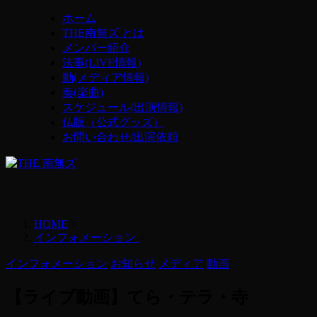
ホーム
THE南無ズ とは
メンバー紹介
法事(LIVE情報)
動(メディア情報)
奏(楽曲)
スケジュール(出演情報)
仏販（公式グッズ）
お問い合わせ/出演依頼
HOME
>
インフォメーション
>
インフォメーション
お知らせ
メディア
動画
【ライブ動画】てら・テラ・寺