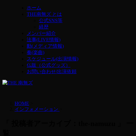
ホーム
THE南無ズ とは
公式SNS等
経歴
メンバー紹介
法事(LIVE情報)
動(メディア情報)
奏(楽曲)
スケジュール(出演情報)
仏販（公式グッズ）
お問い合わせ/出演依頼
HOME
>
インフォメーション
>
「 投稿者アーカイブ：the-namuzu 」 一
覧