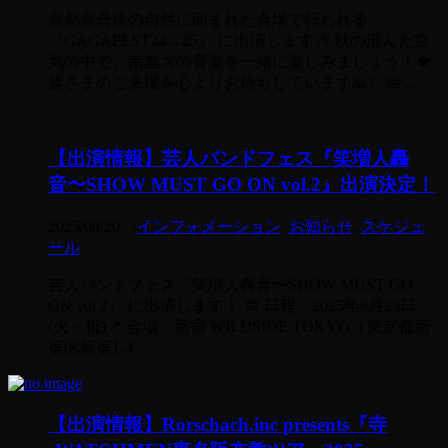
京都京丹後の自然に囲まれた会場で行われる
『GAGAFEST24→25』 に出演します🎶 秋の澄んだ空
気の中で、南無ズの音楽を一緒に楽しみましょう！🍁
皆さまのご来場を心よりお待ちしています🙏✨ 📅 ...
【出演情報】芸人バンドフェス『笑増人轟
音〜SHOW MUST GO ON vol.2』出演決定！
2025/08/20
-
インフォメーション
,
お知らせ
,
スケジュ
ール
芸人バンドフェス『笑増人轟音〜SHOW MUST GO
ON vol.2』 に出演します！ 📅 日程：2025年9月23日
(火・祝)📍 会場：新宿 WILDSIDE TOKYO（東京都新
宿区新宿1-3 ...
【出演情報】Rorschach.inc presents『寺