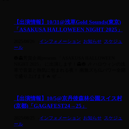
【出演情報】10/31@浅草Gold Sounds(東京)
「ASAKUSA HALLOWEEN NIGHT 2025」
2025/08/26
-
インフォメーション
,
お知らせ
,
スケジュ
ール
🎃👻芳賀企画presents 「ASAKUSA HALLOWEEN
NIGHT 2025」 に出演します！👻🎃 🎶 ハロウィンの浅
草で音楽と熱気に包まれる夜！ 南無ズも仏パワー全開
で盛り上げます🔥 ぜ ...
【出演情報】10/5@京丹後森林公園スイス村
(京都)「GAGAFEST24→25」
2025/08/25
-
インフォメーション
,
お知らせ
,
スケジュ
ール