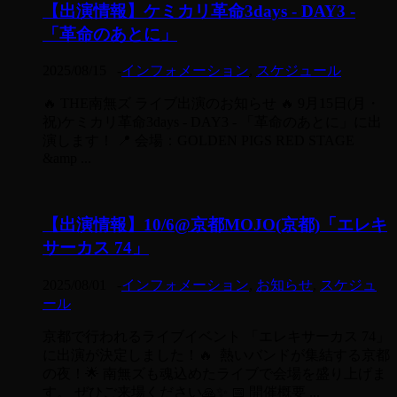
【出演情報】ケミカリ革命3days - DAY3 -
「革命のあとに」
2025/08/15
-
インフォメーション
,
スケジュール
🔥 THE南無ズ ライブ出演のお知らせ 🔥 9月15日(月・
祝)ケミカリ革命3days - DAY3 - 「革命のあとに」に出
演します！ 📍 会場：GOLDEN PIGS RED STAGE
&amp ...
【出演情報】10/6@京都MOJO(京都)「エレキ
サーカス 74」
2025/08/01
-
インフォメーション
,
お知らせ
,
スケジュ
ール
京都で行われるライブイベント 「エレキサーカス 74」
に出演が決定しました！🔥 熱いバンドが集結する京都
の夜！🌟 南無ズも魂込めたライブで会場を盛り上げま
す。 ぜひご来場ください🙏✨ 📅 開催概要 ...