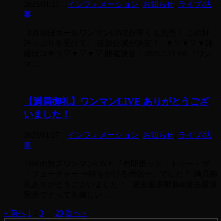
2025/01/27
-
インフォメーション
,
お知らせ
,
ライブ/法
事
8月30日ホールワンマンLIVEが早くも完売！ この好
評っぷりを受けて、 追加公演が決定！ ▼▽▼▽▼詳
細はコチラ▽▼▽▼▽ 開催決定：2025.7.11 Fri 『ワン
マ ...
【満員御礼】ワンマンLIVE ありがとうござ
いました！
2025/01/27
-
インフォメーション
,
お知らせ
,
ライブ/法
事
THE南無ズワンマンLIVE 『色即是ック・トゥー・ザ
・フューチャー 〜時をかける僧侶〜』でした！ 満員御
礼ありがとうございました！ 過去最多動員&過去最速
完売でとっても嬉しい ...
« 前へ
1
2
3
…
20
次へ »