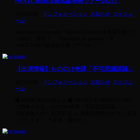
•WATCHMEN東名阪布教ツアー2025』
2025/08/20
-
インフォメーション
,
お知らせ
,
スケジュ
ール
Rorschach.inc presents『寺•WATCHMEN東名阪布教ツア
ー2025』 参戦！ Rorschach.inc presents『寺
•WATCHMEN東名阪布教ツアー20 ...
【出演情報】もののけ奇譚「不可思議談議」
2025/08/16
-
インフォメーション
,
お知らせ
,
スケジュ
ール
👻 特別出演のお知らせ 👻 9月18日(木) 横浜BAYSISに
て開催される、もののけ奇譚「不可思議談議」 に、
THE南無ズから 彼岸田 盆 と 虚無弦僧四 がゲスト出演
いたします！ 📍 会場：横浜B ...