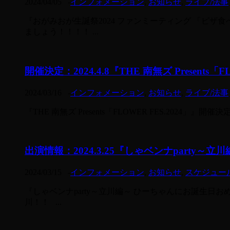
2024/04/05
-
インフォメーション
,
お知らせ
,
ライブ/法事
『おがみおが生誕祭2024 ファンミーティング 「ピ
ましょう！！！！ ...
開催決定：2024.4.8『THE 南無ズ Presents「F
2024/03/16
-
インフォメーション
,
お知らせ
,
ライブ/法事
『THE 南無ズ Presents「FLOWER FES.20
出演情報：2024.3.25『しゃベンナpart
2024/03/15
-
インフォメーション
,
お知らせ
,
スケジュー
『しゃベンナparty～立川編～ ひーちゃんにお誕生
川！！ ...