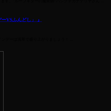
ております、"ループギターの魔術師"ハシグチカナデリヤさん ...
タインデーVSふんどし」 』
レンタインデーは浅草で盛り上がりましょう！ ...