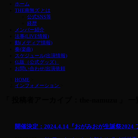
ホーム
THE南無ズ とは
公式SNS等
経歴
メンバー紹介
法事(LIVE情報)
動(メディア情報)
奏(楽曲)
スケジュール(出演情報)
仏販（公式グッズ）
お問い合わせ/出演依頼
HOME
>
インフォメーション
>
「 投稿者アーカイブ：the-namuzu 」 一
開催決定：2024.4.14『おがみおが生誕祭2