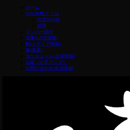
ホーム
THE南無ズ とは
公式SNS等
経歴
メンバー紹介
法事(LIVE情報)
動(メディア情報)
奏(楽曲)
スケジュール(出演情報)
仏販（公式グッズ）
お問い合わせ/出演依頼