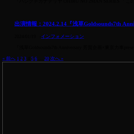
『ハシグチカナデリヤ OHIRU NO 2MAN SERIE
出演情報：2024.2.14『浅草Goldsounds7th 
2024/01/19
-
インフォメーション
『浅草Goldsounds7th Anniversary 芳賀企画
« 前へ
1
2
3
4
5
6
…
20
次へ »