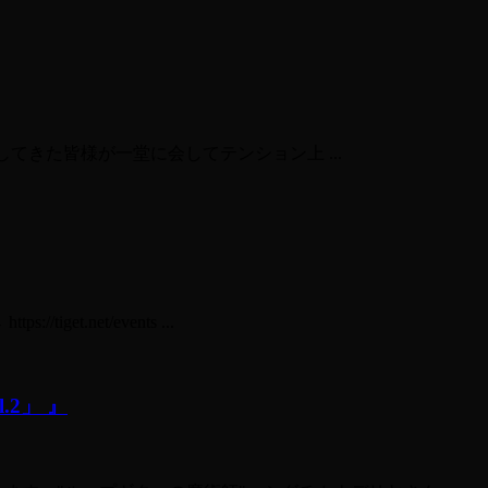
ん対バンしてきた皆様が一堂に会してテンション上 ...
t.net/events ...
.2」 』