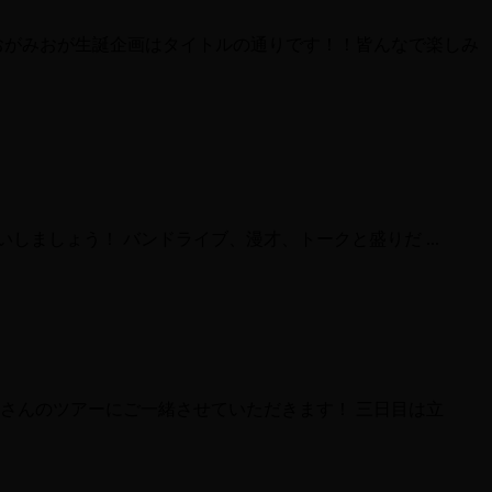
のおがみおが生誕企画はタイトルの通りです！！皆んなで楽しみ
にお祝いしましょう！ バンドライブ、漫才、トークと盛りだ ...
ナさんのツアーにご一緒させていただきます！ 三日目は立