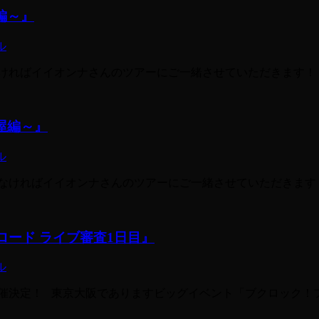
都編～』
ル
ばイイオンナさんのツアーにご一緒させていただきます！ 二日目は京都！
古屋編～』
ル
ければイイオンナさんのツアーにご一緒させていただきます！ 初日は名古
ンロード ライブ審査1日目』
ル
催決定！ 東京大阪でありますビッグイベント「ブクロック！フ