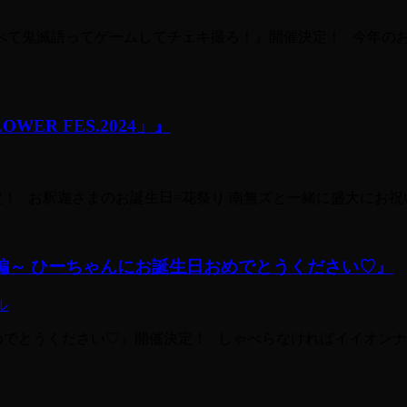
ザ食べて鬼滅語ってゲームしてチェキ撮ろ！』開催決定！ 今年
LOWER FES.2024」』
24」』開催決定！ お釈迦さまのお誕生日=花祭り 南無ズと一緒に盛大
y～立川編～ ひーちゃんにお誕生日おめでとうください♡』
ル
日おめでとうください♡』開催決定！ しゃべらなければイイオン