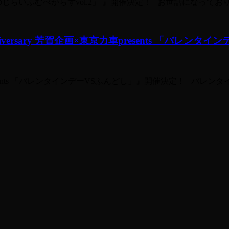
S 「このじらいふむべからずvol.2」 』開催決定！ お世話になっ
Anniversary 芳賀企画×東京力車presents 「バレン
×東京力車presents 「バレンタインデーVSふんどし」』開催決定！ バ