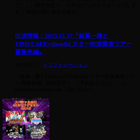
ブ。」』開催決定！ 今年のクリスマスはライブしま
す！ 普段お喋り多めで曲少 ...
出演情報：2023.12.17『銀幕一楼と
TIMECAFE×diesp8d スター街道爆進ツアー
薔薇色編』
2023/12/15
-
インフォメーション
『銀幕一楼とTIMECAFE×diesp8d スター街道爆進ツア
ー 薔薇色編』開催決定！ ご予約はこちらに！ →
thenamuzu@gmail.com 日時 2023.1 ...