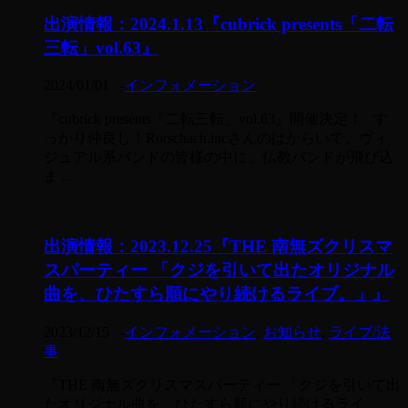
出演情報：2024.1.13『cubrick presents「二転
三転」vol.63』
2024/01/01
-
インフォメーション
『cubrick presents「二転三転」vol.63』開催決定！ す
っかり仲良し！Rorschach.incさんのはからいで、ヴィ
ジュアル系バンドの皆様の中に、仏教バンドが飛び込
ま ...
出演情報：2023.12.25『THE 南無ズクリスマ
スパーティー 「クジを引いて出たオリジナル
曲を、ひたすら順にやり続けるライブ。」』
2023/12/15
-
インフォメーション
,
お知らせ
,
ライブ/法
事
『THE 南無ズクリスマスパーティー 「クジを引いて出
たオリジナル曲を、ひたすら順にやり続けるライ