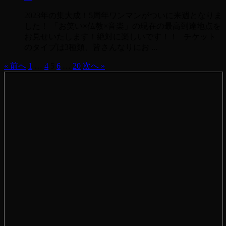
2023年の集大成！5周年ワンマンがついに来週となりま
した！ 「お笑い×仏教×音楽」の現在の最高到達地点を
お見せいたします！絶対に楽しいです！！ チケット
のタイプは3種類、皆さんなりにお ...
« 前へ
1
…
4
5
6
…
20
次へ »