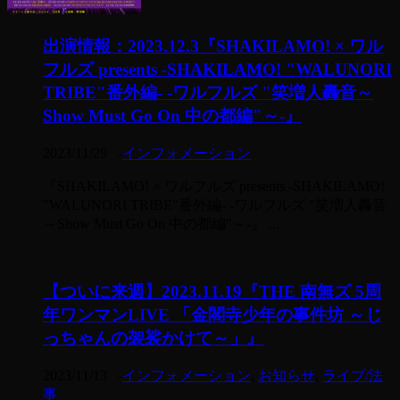
出演情報：2023.12.3『SHAKILAMO! × ワル
フルズ presents -SHAKILAMO! "WALUNORI
TRIBE"番外編- -ワルフルズ "笑増人轟音～
Show Must Go On 中の都編"～-』
2023/11/29
-
インフォメーション
『SHAKILAMO! × ワルフルズ presents -SHAKILAMO!
"WALUNORI TRIBE"番外編- -ワルフルズ "笑増人轟音
～Show Must Go On 中の都編"～-』 ...
【ついに来週】2023.11.19『THE 南無ズ 5周
年ワンマンLIVE 「金閣寺少年の事件坊 ～じ
っちゃんの袈裟かけて～」』
2023/11/13
-
インフォメーション
,
お知らせ
,
ライブ/法
事