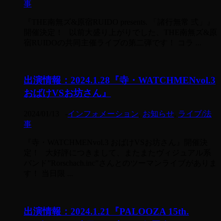
事
『THE南無ズ&原宿RUIDO presents. 「諸行無常 弍」』
開催決定！ 以前大盛り上がりでした、THE南無ズ&原
宿RUIDOの共同主催ライブの第二弾です！ コラ ...
出演情報：2024.1.28『寺・WATCHMENvol.3
おばけVSお坊さん』
2024/01/13
-
インフォメーション
,
お知らせ
,
ライブ/法
事
『寺・WATCHMENvol.3 おばけVSお坊さん』開催決
定！ 大好評につきまして、またまたヴィジュアル系
バンド”Rorschach.inc”さんとのツーマンライブがありま
す！ 当日限 ...
出演情報：2024.1.21『PALOOZA 15th.