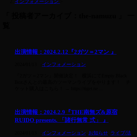
インフォメーション
>
「 投稿者アーカイブ：the-namuzu 」 一
覧
出演情報：2024.2.12『2ガツ＝2マン 』
2024/01/13
-
インフォメーション
『2ガツ＝2マン』開催決定！ 横浜にてEmpty Black
Boxさんとの最高のツーマンライブをやります！ チ
ケット購入はこちら！ → https://tiget.ne ...
出演情報：2024.2.9『THE南無ズ&原宿
RUIDO presents. 「諸行無常 弍」 』
2024/01/13
-
インフォメーション
,
お知らせ
,
ライブ/法