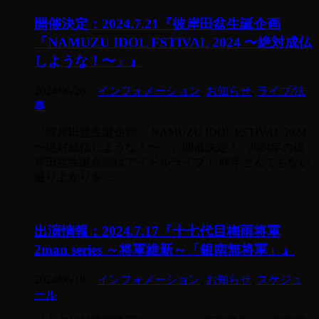
開催決定：2024.7.21『彼岸田盆生誕企画
「NAMUZU IDOL FSTIVAL 2024 〜絶対成仏
しような！〜」』
2024/06/26
-
インフォメーション
,
お知らせ
,
ライブ/法
事
『彼岸田盆生誕企画 「NAMUZU IDOL FSTIVAL 2024
〜絶対成仏しような！〜」』開催決定！ 2024年の彼
岸田盆生誕企画はアイドルライブ！ 昨年とんでもない
盛り上がりを ...
出演情報：2024.7.17『十七代目梅雨将軍
2man series ～将軍維新～「銀南無将軍」』
2024/06/18
-
インフォメーション
,
お知らせ
,
スケジュ
ール