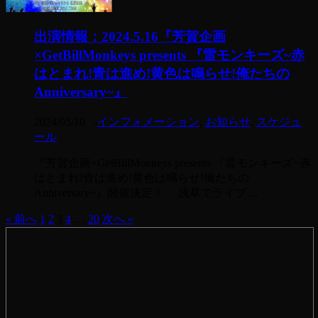
出演情報：2024.5.16『芳賀企画
×GetBillMonkeys presents 『雷モンキーズ~赤
はとまれ!青は進め!黄色は鳴らせ!俺たちの
Anniversary~』
2024/05/10
-
インフォメーション
,
お知らせ
,
スケジュ
ール
『芳賀企画×GetBillMonkeys presents 『雷モンキーズ~赤
はとまれ!青は進め!黄色は鳴らせ!俺たちの
Anniversary~』開催決定！ 浅草でライブ ...
« 前へ
1
2
3
4
…
20
次へ »