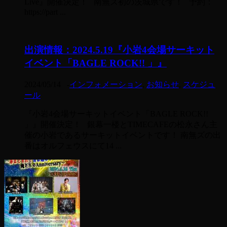
Live』開催決定！ 南無ズ初の茨城県です！ 予約：
https://part ...
出演情報：2024.5.19『小岩4会場サーキット
イベント「BAGLE ROCK!! 」』
2024/05/14
-
インフォメーション
,
お知らせ
,
スケジュ
ール
『小岩4会場サーキットイベント「BAGLE ROCK!!
」』開催決定！ 銀幕一楼とTIMECAFEの松永さん主
催の小岩であるサーキットイベントです！ 南無ズの出
番はオルフェウスにて14 ...