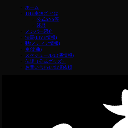
ホーム
THE南無ズ とは
公式SNS等
経歴
メンバー紹介
法事(LIVE情報)
動(メディア情報)
奏(楽曲)
スケジュール(出演情報)
仏販（公式グッズ）
お問い合わせ/出演依頼