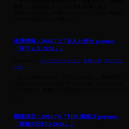
『十七代目梅雨将軍2man series ～将軍維新～「銀南無
将軍」』開催決定！ もはや盟友”銀幕一楼と
TIMECAFE”さんとの初ツーマンライブです！ 稀代の
ボーカル目立ちたがり屋バン ...
出演情報：2024.7.2『あんた何か presents
「何フェス 2024」』
2024/06/16
-
インフォメーション
,
お知らせ
,
スケジュ
ール
『あんた何か presents 「何フェス 2024」』開催決定！
"あんた何か"さんに呼んでいたただき、久しぶりすぎ
る大塚です！ 南無ズの出演はHearts Nextにて20:45から
...
開催決定：2024.7.6『THE 南無ズ presents.
「南無の日FES.2024」』