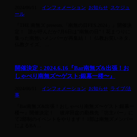
2024/06/11
-
インフォメーション
,
お知らせ
,
スケジュ
ール
『THE 南無ズ presents.「南無の日FES.2024」』開催決
定！ 誰が呼んだか7月6日は”南無の日”！花まつりに
集った南無いメンバーが再集結！！ 仏教お笑いネタ、
仏教クイズ、 ...
開催決定：2024.6.16『Bar南無ズ&出張！お
しゃべり南無ズ〜ゲスト:銀幕一楼〜』
2024/06/11
-
インフォメーション
,
お知らせ
,
ライブ/法
事
『Bar南無ズ&出張！おしゃべり南無ズ〜ゲスト:銀幕一
楼〜』開催決定！ 彼岸田盆の勤務先「坊主バー」に
て2部制のイベントをやります！ 1部は南無ズメンバー
によるBA ...