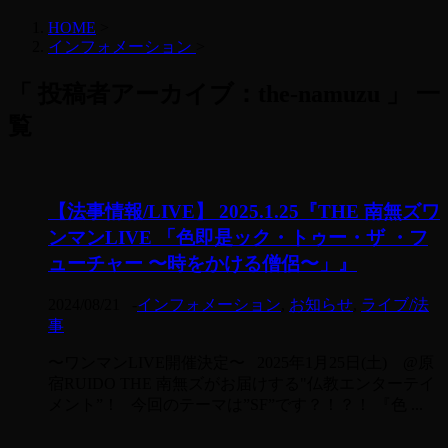
HOME
>
インフォメーション
>
「 投稿者アーカイブ：the-namuzu 」 一
覧
【法事情報/LIVE】 2025.1.25『THE 南無ズワ
ンマンLIVE 「色即是ック・トゥー・ザ ・フ
ューチャー 〜時をかける僧侶〜」』
2024/08/21
-
インフォメーション
,
お知らせ
,
ライブ/法
事
〜ワンマンLIVE開催決定〜 2025年1月25日(土) @原
宿RUIDO THE 南無ズがお届けする"仏教エンターテイ
メント”！ 今回のテーマは”SF”です？！？！ 『色 ...